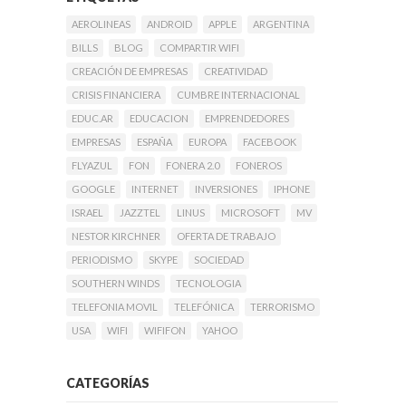
AEROLINEAS
ANDROID
APPLE
ARGENTINA
BILLS
BLOG
COMPARTIR WIFI
CREACIÓN DE EMPRESAS
CREATIVIDAD
CRISIS FINANCIERA
CUMBRE INTERNACIONAL
EDUC.AR
EDUCACION
EMPRENDEDORES
EMPRESAS
ESPAÑA
EUROPA
FACEBOOK
FLYAZUL
FON
FONERA 2.0
FONEROS
GOOGLE
INTERNET
INVERSIONES
IPHONE
ISRAEL
JAZZTEL
LINUS
MICROSOFT
MV
NESTOR KIRCHNER
OFERTA DE TRABAJO
PERIODISMO
SKYPE
SOCIEDAD
SOUTHERN WINDS
TECNOLOGIA
TELEFONIA MOVIL
TELEFÓNICA
TERRORISMO
USA
WIFI
WIFIFON
YAHOO
CATEGORÍAS