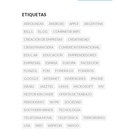
ETIQUETAS
AEROLINEAS
ANDROID
APPLE
ARGENTINA
BILLS
BLOG
COMPARTIR WIFI
CREACIÓN DE EMPRESAS
CREATIVIDAD
CRISIS FINANCIERA
CUMBRE INTERNACIONAL
EDUC.AR
EDUCACION
EMPRENDEDORES
EMPRESAS
ESPAÑA
EUROPA
FACEBOOK
FLYAZUL
FON
FONERA 2.0
FONEROS
GOOGLE
INTERNET
INVERSIONES
IPHONE
ISRAEL
JAZZTEL
LINUS
MICROSOFT
MV
NESTOR KIRCHNER
OFERTA DE TRABAJO
PERIODISMO
SKYPE
SOCIEDAD
SOUTHERN WINDS
TECNOLOGIA
TELEFONIA MOVIL
TELEFÓNICA
TERRORISMO
USA
WIFI
WIFIFON
YAHOO