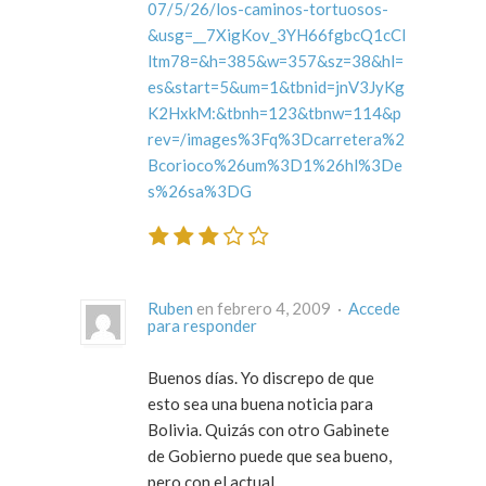
07/5/26/los-caminos-tortuosos-
&usg=__7XigKov_3YH66fgbcQ1cCl
ltm78=&h=385&w=357&sz=38&hl=
es&start=5&um=1&tbnid=jnV3JyKg
K2HxkM:&tbnh=123&tbnw=114&p
rev=/images%3Fq%3Dcarretera%2
Bcorioco%26um%3D1%26hl%3De
s%26sa%3DG
Ruben
en febrero 4, 2009 ·
Accede
para responder
Buenos días. Yo discrepo de que
esto sea una buena noticia para
Bolivia. Quizás con otro Gabinete
de Gobierno puede que sea bueno,
pero con el actual…..