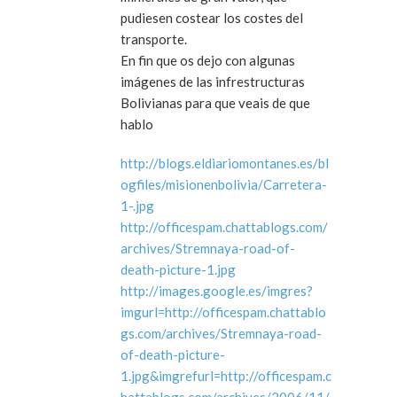
pudiesen costear los costes del
transporte.
En fin que os dejo con algunas
imágenes de las infrestructuras
Bolivianas para que veais de que
hablo
http://blogs.eldiariomontanes.es/bl
ogfiles/misionenbolivia/Carretera-
1-.jpg
http://officespam.chattablogs.com/
archives/Stremnaya-road-of-
death-picture-1.jpg
http://images.google.es/imgres?
imgurl=http://officespam.chattablo
gs.com/archives/Stremnaya-road-
of-death-picture-
1.jpg&imgrefurl=http://officespam.c