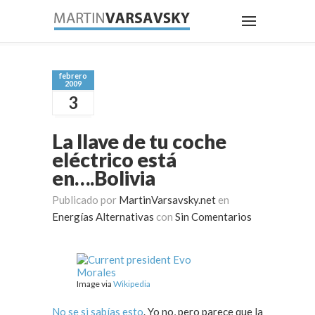
febrero
2009
3
La llave de tu coche
eléctrico está
en….Bolivia
Publicado por
MartinVarsavsky.net
en
Energías Alternativas
con
Sin Comentarios
Image via
Wikipedia
No se si sabías esto
. Yo no, pero parece que la