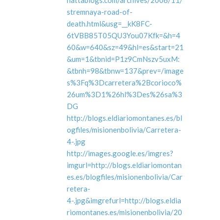
hattablogs.com/archives/2006/11/
stremnaya-road-of-
death.html&usg=__kK8FC-
6tVBB85T05QU3You07Kfk=&h=4
60&w=640&sz=49&hl=es&start=21
&um=1&tbnid=P1z9CmNszv5uxM:
&tbnh=98&tbnw=137&prev=/image
s%3Fq%3Dcarretera%2Bcorioco%
26um%3D1%26hl%3Des%26sa%3
DG
http://blogs.eldiariomontanes.es/bl
ogfiles/misionenbolivia/Carretera-
4-.jpg
http://images.google.es/imgres?
imgurl=http://blogs.eldiariomontan
es.es/blogfiles/misionenbolivia/Car
retera-
4-.jpg&imgrefurl=http://blogs.eldia
riomontanes.es/misionenbolivia/20