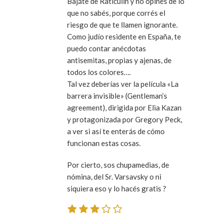
Bajáte de Raticulín y no opinés de lo
que no sabés, porque corrés el
riesgo de que te llamen ignorante.
Como judío residente en España, te
puedo contar anécdotas
antisemitas, propias y ajenas, de
todos los colores….
Tal vez deberías ver la película «La
barrera invisible» (Gentleman’s
agreement), dirigida por Elia Kazan
y protagonizada por Gregory Peck,
a ver si así te enterás de cómo
funcionan estas cosas.
Por cierto, sos chupamedias, de
nómina, del Sr. Varsavsky o ni
siquiera eso y lo hacés gratis ?