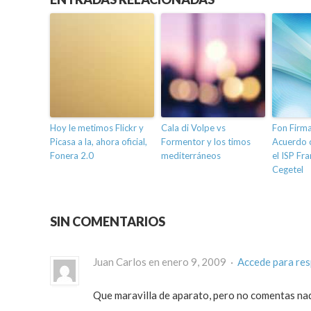
Hoy le metimos Flickr y
Cala di Volpe vs
Fon Firm
Picasa a la, ahora oficial,
Formentor y los timos
Acuerdo c
Fonera 2.0
mediterráneos
el ISP Fr
Cegetel
SIN COMENTARIOS
Juan Carlos en enero 9, 2009 ·
Accede para re
Que maravilla de aparato, pero no comentas nada,