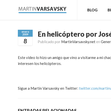
BLOG
B
En helicóptero por Jos
enero
2009
8
Publicado por
MartinVarsavsky.net
en
Gener
Este video lo hizo un amigo que vino a visitarme a mi chac
interesen los helicópteros.
Sigue a Martin Varsavsky en Twitter:
twitter.com/martin
ENTRADAS RELACIONADAS