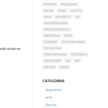
INTERNET
INVERSIONES
IPHONE
ISRAEL
JAZZTEL
LINUS
MICROSOFT
MV
NESTOR KIRCHNER
OFERTA DE TRABAJO
PERIODISMO
SKYPE
SOCIEDAD
SOUTHERN WINDS
ando estas en
TECNOLOGIA
TELEFONIA MOVIL
TELEFÓNICA
TERRORISMO
USA
WIFI
WIFIFON
YAHOO
CATEGORÍAS
Argentina
arte
Barcos