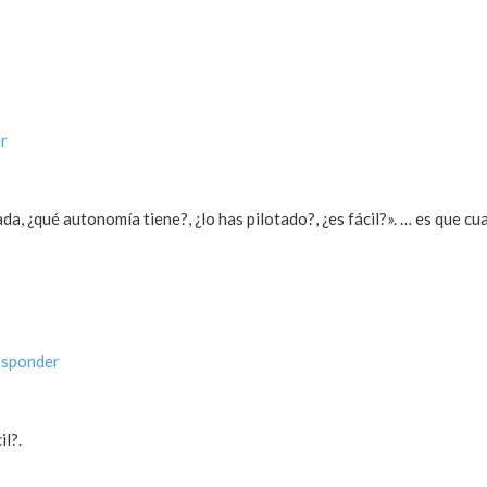
r
a, ¿qué autonomía tiene?, ¿lo has pilotado?, ¿es fácil?». … es que cu
esponder
il?.