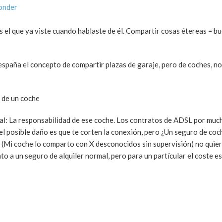
onder
 el que ya viste cuando hablaste de él. Compartir cosas étereas = b
 españa el concepto de compartir plazas de garaje, pero de coches, no
o de un coche
al: La responsabilidad de ese coche. Los contratos de ADSL por muc
el posible daño es que te corten la conexión, pero ¿Un seguro de coc
(Mi coche lo comparto con X desconocidos sin supervisión) no quie
nto a un seguro de alquiler normal, pero para un partícular el coste e