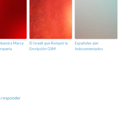
 Nuestra Marca
El Israelí que Rompió la
Españoles aún
rquería
Encripción GSM
Indocumentados
a responder