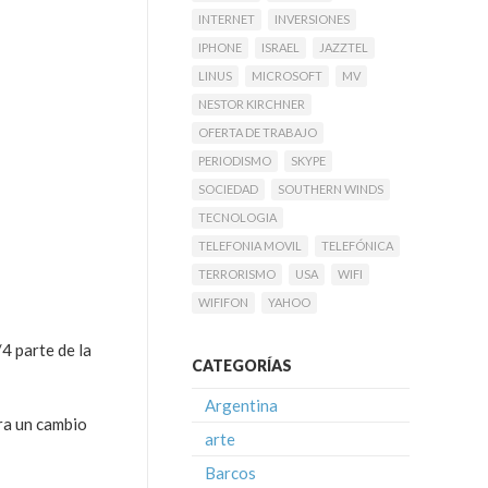
INTERNET
INVERSIONES
IPHONE
ISRAEL
JAZZTEL
LINUS
MICROSOFT
MV
NESTOR KIRCHNER
OFERTA DE TRABAJO
PERIODISMO
SKYPE
SOCIEDAD
SOUTHERN WINDS
TECNOLOGIA
TELEFONIA MOVIL
TELEFÓNICA
TERRORISMO
USA
WIFI
WIFIFON
YAHOO
4 parte de la
CATEGORÍAS
Argentina
ara un cambio
arte
Barcos