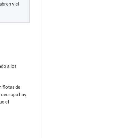
abren y el
ado a los
n flotas de
ntroeuropa hay
ue el