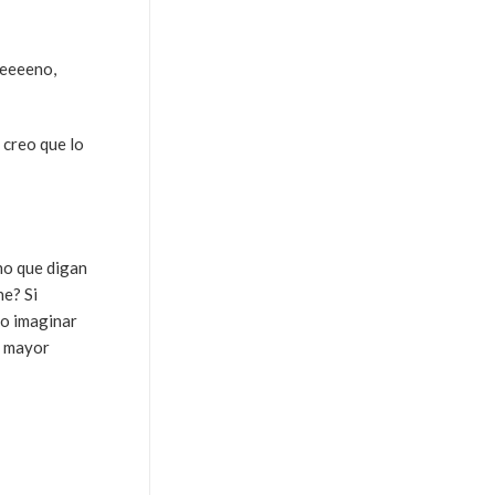
ueeeeno,
 creo que lo
ho que digan
he? Si
ro imaginar
s mayor