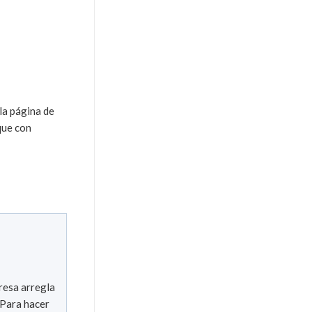
 la página de
que con
presa arregla
 Para hacer