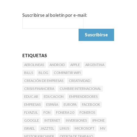
Suscribirse al boletín por e-mail:
ETIQUETAS
AEROLINEAS
ANDROID
APPLE
ARGENTINA
BILLS
BLOG
COMPARTIR WIFI
CREACIÓN DE EMPRESAS
CREATIVIDAD
CRISIS FINANCIERA
CUMBRE INTERNACIONAL
EDUC.AR
EDUCACION
EMPRENDEDORES
EMPRESAS
ESPAÑA
EUROPA
FACEBOOK
FLYAZUL
FON
FONERA 2.0
FONEROS
GOOGLE
INTERNET
INVERSIONES
IPHONE
ISRAEL
JAZZTEL
LINUS
MICROSOFT
MV
NESTOR KIRCHNER
OFERTA DE TRABAJO