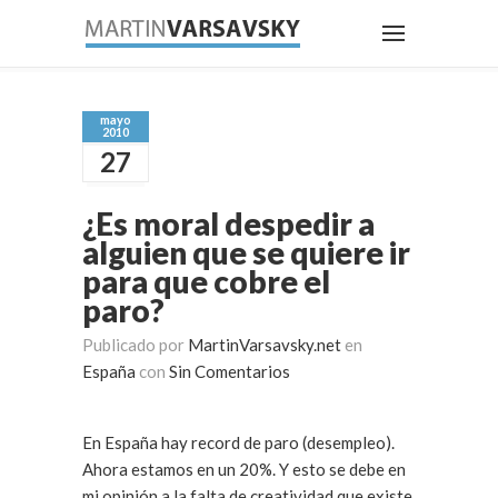
mayo
2010
27
¿Es moral despedir a
alguien que se quiere ir
para que cobre el
paro?
Publicado por
MartinVarsavsky.net
en
España
con
Sin Comentarios
En España hay record de paro (desempleo).
Ahora estamos en un 20%. Y esto se debe en
mi opinión a la falta de creatividad que existe