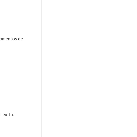
 momentos de
l éxito.