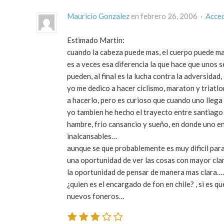
Mauricio Gonzalez
en febrero 26, 2006 ·
Acced
Estimado Martin:
cuando la cabeza puede mas, el cuerpo puede m
es a veces esa diferencia la que hace que unos
pueden, al final es la lucha contra la adversida
yo me dedico a hacer ciclismo, maraton y triatl
a hacerlo, pero es curioso que cuando uno lleg
yo tambien he hecho el trayecto entre santiago 
hambre, frio cansancio y sueño, en donde uno ent
inalcansables…
aunque se que probablemente es muy dificil para
una oportunidad de ver las cosas con mayor clar
la oportunidad de pensar de manera mas clara….
¿quien es el encargado de fon en chile? , si es
nuevos foneros…