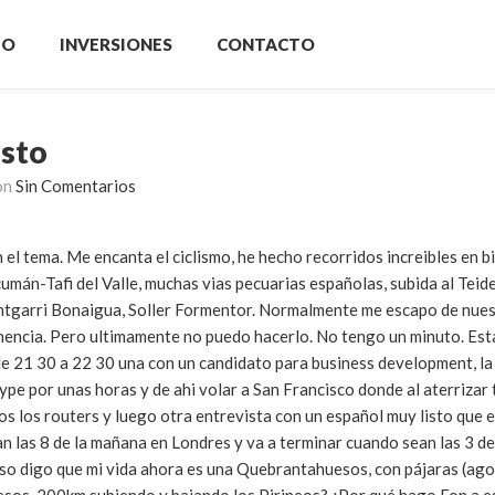
IO
INVERSIONES
CONTACTO
isto
on
Sin Comentarios
l tema. Me encanta el ciclismo, he hecho recorridos increibles en bi
n-Tafi del Valle, muchas vias pecuarias españolas, subida al Teide
ontgarri Bonaigua, Soller Formentor. Normalmente me escapo de nues
nencia. Pero ultimamente no puedo hacerlo. No tengo un minuto. Est
de 21 30 a 22 30 una con un candidato para business development, la
ype por unas horas y de ahi volar a San Francisco donde al aterrizar
los los routers y luego otra entrevista con un español muy listo que e
an las 8 de la mañana en Londres y va a terminar cuando sean las 3 d
eso digo que mi vida ahora es una Quebrantahuesos, con pájaras (ag