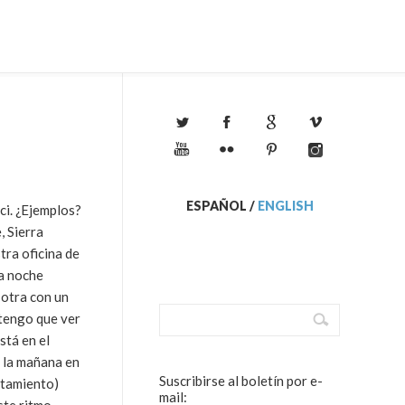
ESPAÑOL
/
ENGLISH
ci. ¿Ejemplos?
, Sierra
tra oficina de
a noche
 otra con un
 tengo que ver
stá en el
e la mañana en
Suscribirse al boletín por e-
otamiento)
mail: