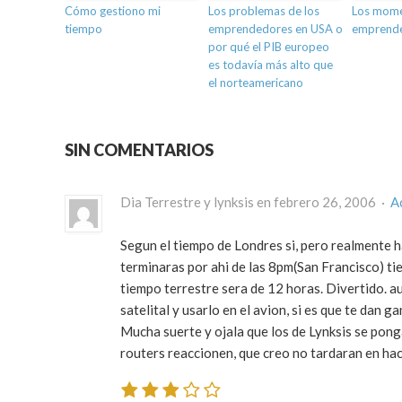
Cómo gestiono mi
Los problemas de los
Los mome
tiempo
emprendedores en USA o
emprend
por qué el PIB europeo
es todavía más alto que
el norteamericano
SIN COMENTARIOS
Dia Terrestre y lynksis en febrero 26, 2006 ·
A
Segun el tiempo de Londres si, pero realmente hara
terminaras por ahi de las 8pm(San Francisco) ti
tiempo terrestre sera de 12 horas. Divertido. a
satelital y usarlo en el avion, si es que te dan gan
Mucha suerte y ojala que los de Lynksis se pong
routers reaccionen, que creo no tardaran en ha