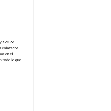
y a cruce
os enlazados
ar en el
do todo lo que