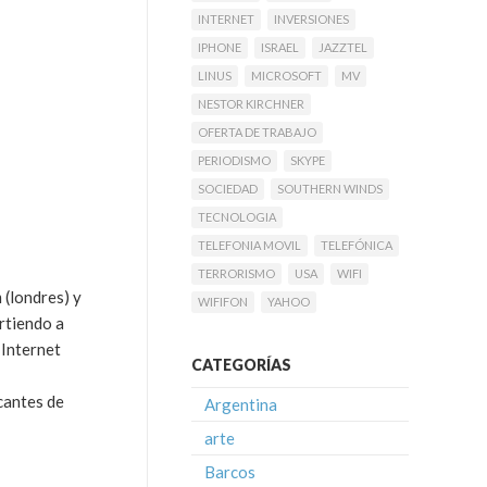
INTERNET
INVERSIONES
IPHONE
ISRAEL
JAZZTEL
LINUS
MICROSOFT
MV
NESTOR KIRCHNER
OFERTA DE TRABAJO
PERIODISMO
SKYPE
SOCIEDAD
SOUTHERN WINDS
TECNOLOGIA
TELEFONIA MOVIL
TELEFÓNICA
TERRORISMO
USA
WIFI
m (londres) y
WIFIFON
YAHOO
rtiendo a
 Internet
CATEGORÍAS
cantes de
Argentina
arte
Barcos