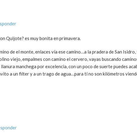
esponder
Don Quijote? es muy bonita en primavera.
camino de el monte, enlaces vía ese camino…a la pradera de San Isidro, 
 molino viejo, empalmes con camino el cervero, vayas buscando camin
 llanura manchega por excelencia, con un poco de suerte puedes acab
 invito a un filter y a un trago de agua…para tí no son kilómetros vien
esponder