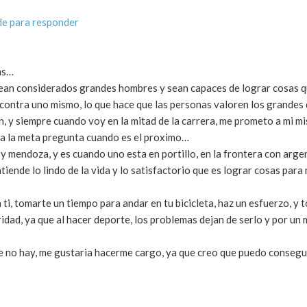
e para responder
as…
 sean considerados grandes hombres y sean capaces de lograr cosas 
d, contra uno mismo, lo que hace que las personas valoren los grandes
on, y siempre cuando voy en la mitad de la carrera, me prometo a mi m
a a la meta pregunta cuando es el proximo…
y mendoza, y es cuando uno esta en portillo, en la frontera con arge
iende lo lindo de la vida y lo satisfactorio que es lograr cosas par
 ti, tomarte un tiempo para andar en tu bicicleta, haz un esfuerzo, y
idad, ya que al hacer deporte, los problemas dejan de serlo y por un 
 que no hay, me gustaria hacerme cargo, ya que creo que puedo conseg