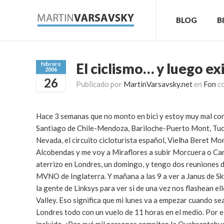
BLOG
B
El ciclismo… y luego ex
febrero
2006
26
Publicado por
MartinVarsavsky.net
en
Fon
c
Hace 3 semanas que no monto en bici y estoy muy mal con e
Santiago de Chile-Mendoza, Bariloche-Puerto Mont, Tucumá
Nevada, el circuito cicloturista español, Vielha Beret M
Alcobendas y me voy a Miraflores a subir Morcuera o Ca
aterrizo en Londres, un domingo, y tengo dos reuniones 
MVNO de Inglaterra. Y mañana a las 9 a ver a Janus de Sk
la gente de Linksys para ver si de una vez nos flashean el
Valley. Eso significa que mi lunes va a empezar cuando se
Londres todo con un vuelo de 11 horas en el medio. Por 