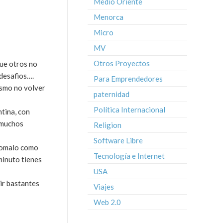
Medio Oriente
Menorca
Micro
MV
Otros Proyectos
que otros no
 desafios….
Para Emprendedores
ismo no volver
paternidad
Política Internacional
ntina, con
a muchos
Religion
Software Libre
 tomalo como
Tecnología e Internet
minuto tienes
USA
uir bastantes
Viajes
Web 2.0