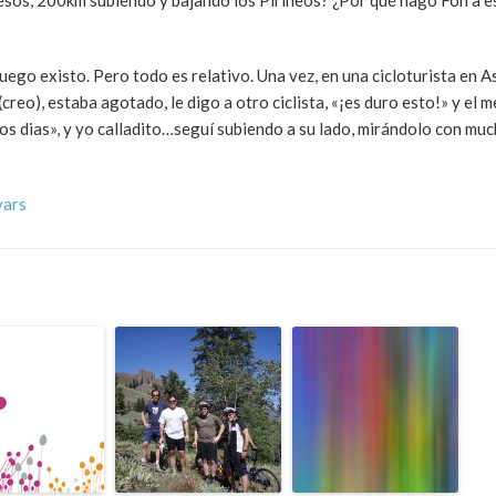
esos, 200km subiendo y bajando los Pirineos? ¿Por qué hago Fon a e
uego existo. Pero todo es relativo. Una vez, en una cicloturista en A
reo), estaba agotado, le digo a otro ciclista, «¡es duro esto!» y el m
los dias», y yo calladito…seguí subiendo a su lado, mirándolo con mu
vars