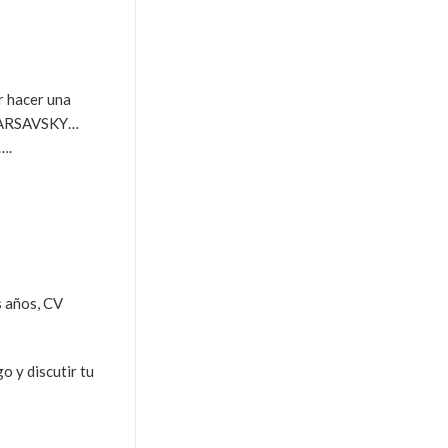
r hacer una
n VARSAVSKY…
….
s años, CV
o y discutir tu