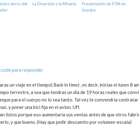
ntos duros del
La Diversión y la Miseria
Presentación de FON en
edor
Suscipe
ccede para responder
s un viaje en el tiempo( Back in time) , es decir, inicias el lunes 8 a
empo terrestre, a sea que tendras un dia de 19 horas reales que convi
unque para el cuerpo no lo sea tanto. Tal vez te convendria contratar
as; y poner una bici fija en el avion. Uff.
an listos porque eso aumentaria sus ventas antes de que otros fabri
cerlo, y que bueno. (Hay que pedir descuento por volumen-escala)