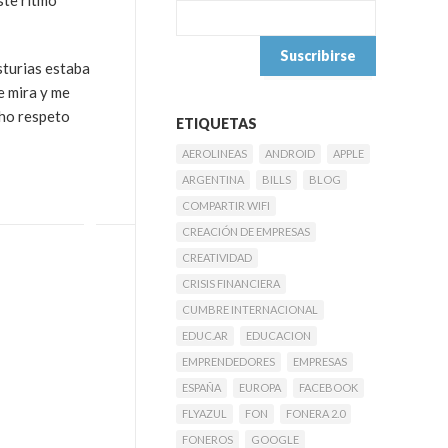
ste ritmo
sturias estaba
e mira y me
cho respeto
ETIQUETAS
AEROLINEAS
ANDROID
APPLE
ARGENTINA
BILLS
BLOG
COMPARTIR WIFI
CREACIÓN DE EMPRESAS
CREATIVIDAD
CRISIS FINANCIERA
CUMBRE INTERNACIONAL
EDUC.AR
EDUCACION
EMPRENDEDORES
EMPRESAS
ESPAÑA
EUROPA
FACEBOOK
FLYAZUL
FON
FONERA 2.0
FONEROS
GOOGLE