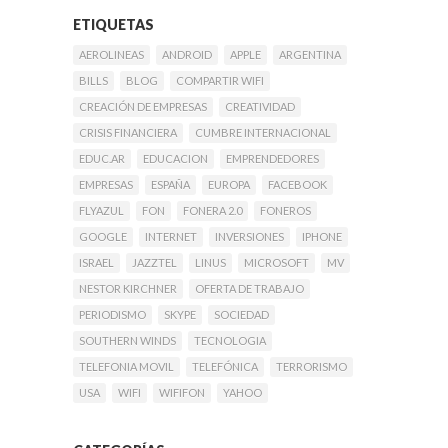
ETIQUETAS
AEROLINEAS
ANDROID
APPLE
ARGENTINA
BILLS
BLOG
COMPARTIR WIFI
CREACIÓN DE EMPRESAS
CREATIVIDAD
CRISIS FINANCIERA
CUMBRE INTERNACIONAL
EDUC.AR
EDUCACION
EMPRENDEDORES
EMPRESAS
ESPAÑA
EUROPA
FACEBOOK
FLYAZUL
FON
FONERA 2.0
FONEROS
GOOGLE
INTERNET
INVERSIONES
IPHONE
ISRAEL
JAZZTEL
LINUS
MICROSOFT
MV
NESTOR KIRCHNER
OFERTA DE TRABAJO
PERIODISMO
SKYPE
SOCIEDAD
SOUTHERN WINDS
TECNOLOGIA
TELEFONIA MOVIL
TELEFÓNICA
TERRORISMO
USA
WIFI
WIFIFON
YAHOO