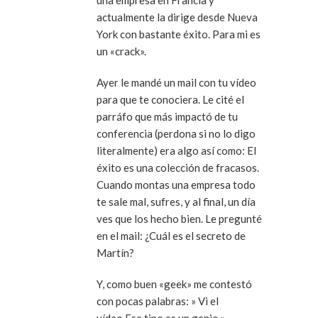
actualmente la dirige desde Nueva
York con bastante éxito. Para mi es
un «crack».
Ayer le mandé un mail con tu vídeo
para que te conociera. Le cité el
parráfo que más impactó de tu
conferencia (perdona si no lo digo
literalmente) era algo así como:
El
éxito es una colección de fracasos.
Cuando montas una empresa todo
te sale mal, sufres, y al final, un día
ves que los hecho bien.
Le pregunté
en el mail: ¿Cuál es el secreto de
Martín?
Y, como buen «geek» me contestó
con pocas palabras: » Vi el
vídeo.Ese tipo es un genio.»