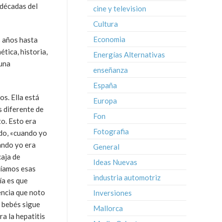
 décadas del
cine y television
Cultura
Economia
s años hasta
tica, historia,
Energías Alternativas
(una
enseñanza
España
os. Ella está
Europa
s diferente de
Fon
to. Esto era
Fotografia
ado, «cuando yo
ando yo era
General
caja de
Ideas Nuevas
bíamos esas
industria automotriz
ía es que
encia que noto
Inversiones
s bebés sigue
Mallorca
ra la hepatitis