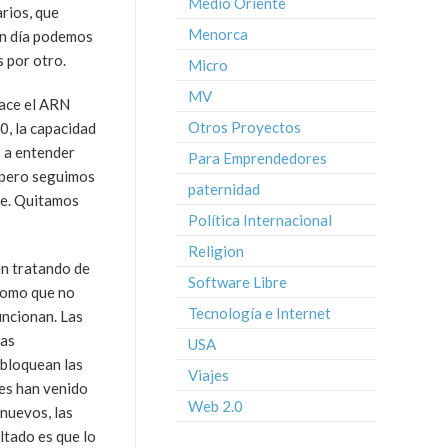
Medio Oriente
rios, que
Menorca
en día podemos
s por otro.
Micro
MV
hace el ARN
Otros Proyectos
0, la capacidad
s a entender
Para Emprendedores
, pero seguimos
paternidad
te. Quitamos
Política Internacional
Religion
en tratando de
Software Libre
 como que no
Tecnología e Internet
ncionan. Las
las
USA
 bloquean las
Viajes
ces han venido
Web 2.0
nuevos, las
ltado es que lo