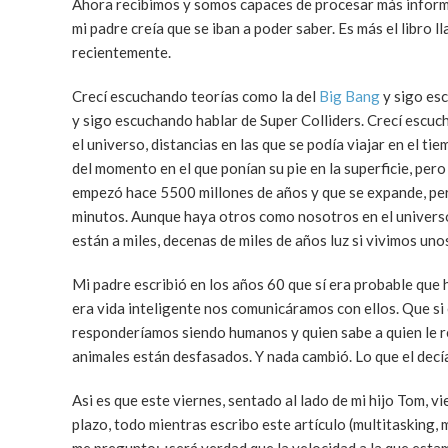
Ahora recibimos y somos capaces de procesar más inform
mi padre creía que se iban a poder saber. Es más el libro 
recientemente.
Crecí escuchando teorías como la del
Big Bang
y sigo es
y sigo escuchando hablar de Super Colliders. Crecí escuc
el universo, distancias en las que se podía viajar en el t
del momento en el que ponían su pie en la superficie, pe
empezó hace 5500 millones de años y que se expande, pe
minutos. Aunque haya otros como nosotros en el universo
están a miles, decenas de miles de años luz si vivimos un
Mi padre escribió en los años 60 que sí era probable que hu
era vida inteligente nos comunicáramos con ellos. Que si
responderíamos siendo humanos y quien sabe a quien le re
animales están desfasados. Y nada cambió. Lo que el dec
Asi es que este viernes, sentado al lado de mi hijo Tom, 
plazo, todo mientras escribo este artículo (multitasking