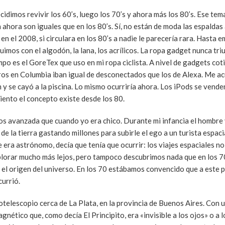
idimos revivir los 60’s, luego los 70’s y ahora más los 80’s. Ese tem
ahora son iguales que en los 80’s. Sí, no están de moda las espaldas 
n el 2008, si circulara en los 80’s a nadie le parecería rara. Hasta 
guimos con el algodón, la lana, los acrílicos. La ropa gadget nunca tri
o es el GoreTex que uso en mi ropa ciclista. A nivel de gadgets cot
ros en Columbia iban igual de desconectados que los de Alexa. Me a
 se cayó a la piscina. Lo mismo ocurriría ahora. Los iPods se vende
ento el concepto existe desde los 80.
s avanzada que cuando yo era chico. Durante mi infancia el hombre v
e la tierra gastando millones para subirle el ego a un turista espacia
 era astrónomo, decía que tenía que ocurrir: los viajes espaciales no
plorar mucho más lejos, pero tampoco descubrimos nada que en los 
 el origen del universo. En los 70 estábamos convencido que a este p
urrió.
otelescopio cerca de La Plata, en la provincia de Buenos Aires. Con 
ético que, como decía El Principito, era «invisible a los ojos» o a l