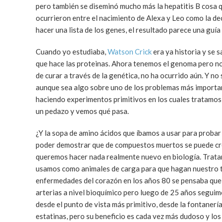
pero también se diseminó mucho más la hepatitis B cosa q
ocurrieron entre el nacimiento de Alexa y Leo como la d
hacer una lista de los genes, el resultado parece una guía
Cuando yo estudiaba,
Watson Crick
era ya historia y se 
que hace las proteinas. Ahora tenemos el genoma pero no 
de curar a través de la genética, no ha ocurrido aún. Y n
aunque sea algo sobre uno de los problemas más important
haciendo experimentos primitivos en los cuales tratamos
un pedazo y vemos qué pasa.
¿Y la sopa de amino ácidos que íbamos a usar para probar
poder demostrar que de compuestos muertos se puede crea
queremos hacer nada realmente nuevo en biología. Trat
usamos como animales de carga para que hagan nuestro tr
enfermedades del corazón en los años 80 se pensaba que 
arterias a nivel bioquímico pero luego de 25 años seguim
desde el punto de vista más primitivo, desde la fontaner
estatinas, pero su beneficio es cada vez más dudoso y los 