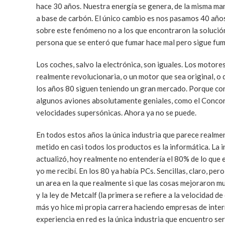
hace 30 años. Nuestra energía se genera, de la misma ma
a base de carbón. El único cambio es nos pasamos 40 años
sobre este fenómeno no a los que encontraron la solució
persona que se enteró que fumar hace mal pero sigue fu
Los coches, salvo la electrónica, son iguales. Los motor
realmente revolucionaria, o un motor que sea original, o
los años 80 siguen teniendo un gran mercado. Porque con
algunos aviones absolutamente geniales, como el Concord
velocidades supersónicas. Ahora ya no se puede.
En todos estos años la única industria que parece realme
metido en casi todos los productos es la informática. La 
actualizó, hoy realmente no entendería el 80% de lo que 
yo me recibí. En los 80 ya había PCs. Sencillas, claro, pero
un area en la que realmente si que las cosas mejoraron mu
y la ley de Metcalf (la primera se refiere a la velocidad de
más yo hice mi propia carrera haciendo empresas de intern
experiencia en red es la única industria que encuentro se