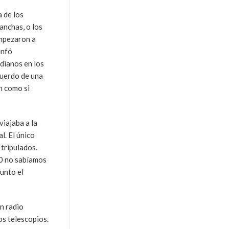
a de los
anchas, o los
empezaron a
unfó
idianos en los
cuerdo de una
n como si
iajaba a la
l. El único
 tripulados.
70 no sabíamos
unto el
un radio
os telescopios.