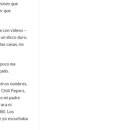
azones que
er que
sa con videos –
un disco duro.
las casas, no
e poco me
gado.
 otros nombres.
 Chili Pepers,
co mi padre
rara ni
 80. Los
ue yo escuchaba