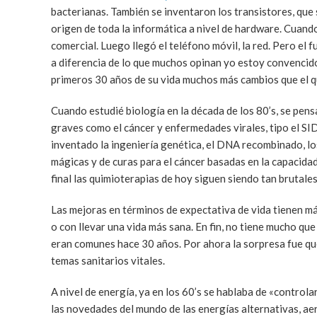
bacterianas. También se inventaron los transistores, que so
origen de toda la informática a nivel de hardware. Cuando
comercial. Luego llegó el teléfono móvil, la red. Pero el
a diferencia de lo que muchos opinan yo estoy convencido
primeros 30 años de su vida muchos más cambios que el q
Cuando estudié biología en la década de los 80’s, se pe
graves como el cáncer y enfermedades virales, tipo el SID
inventado la ingeniería genética, el DNA recombinado, l
mágicas y de curas para el cáncer basadas en la capacida
final las quimioterapias de hoy siguen siendo tan brutale
Las mejoras en términos de expectativa de vida tienen más
o con llevar una vida más sana. En fin, no tiene mucho qu
eran comunes hace 30 años. Por ahora la sorpresa fue que
temas sanitarios vitales.
A nivel de energía, ya en los 60’s se hablaba de «contro
las novedades del mundo de las energías alternativas, ae