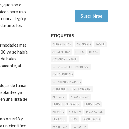
s, que son el
nicos para uso
 nunca llegó y
 durante los
ETIQUETAS
fermedades más
AEROLINEAS
ANDROID
APPLE
 80 ya se había
ARGENTINA
BILLS
BLOG
 de balas
COMPARTIR WIFI
vamente, al
CREACIÓN DE EMPRESAS
CREATIVIDAD
CRISIS FINANCIERA
 dejar de fumar
CUMBRE INTERNACIONAL
nsplantes ya
EDUC.AR
EDUCACION
en una lista de
EMPRENDEDORES
EMPRESAS
ESPAÑA
EUROPA
FACEBOOK
 no ocurrió y
FLYAZUL
FON
FONERA 2.0
 un científico
FONEROS
GOOGLE