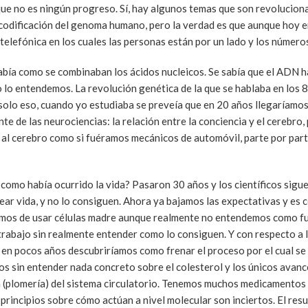
ue no es ningún progreso. Sí, hay algunos temas que son revoluciona
ecodificación del genoma humano, pero la verdad es que aunque hoy 
 telefónica en los cuales las personas están por un lado y los número
sabía como se combinaban los ácidos nucleicos. Se sabía que el ADN 
lo entendemos. La revolución genética de la que se hablaba en los 8
o solo eso, cuando yo estudiaba se preveía que en 20 años llegaríamo
e de las neurociencias: la relación entre la conciencia y el cerebro
 al cerebro como si fuéramos mecánicos de automóvil, parte por par
 como había ocurrido la vida? Pasaron 30 años y los científicos sigu
r vida, y no lo consiguen. Ahora ya bajamos las expectativas y es
amos de usar células madre aunque realmente no entendemos como fu
abajo sin realmente entender como lo consiguen. Y con respecto a 
en pocos años descubriríamos como frenar el proceso por el cual se
os sin entender nada concreto sobre el colesterol y los únicos avan
ía (plomería) del sistema circulatorio. Tenemos muchos medicamentos 
principios sobre cómo actúan a nivel molecular son inciertos. El resu