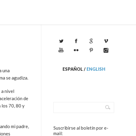
ESPAÑOL
/
ENGLISH
a una
ema se agudiza.
 a nivel
aceleración de
 los 70, 80 y
uando mi padre,
Suscribirse al boletín por e-
mail:
ciones