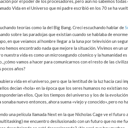
ación por el poder de los procesadores, pero aún no sabemos todas 
llamado Vida en el Universo que mi padre escribió en los 70 se ha vuelt
cuchando teorías como la del Big Bang. Crecí escuchando hablar de
S
hando sobre las paradojas que existían cuando se hablaba de enorme
iempo, en que veíamos al hombre llegar a la luna por televisión un seg
ro no hemos encontrado nada que mejore la situación. Vivimos en un u
ro nuestra vida es como un microsegundo cósmico y la humanidad es
, ¿cómo vamos a hacer para comunicarnos con el resto de las civiliz
os pocos años?
biera vida en el universo, pero que la lentitud de la luz hacía casi im
 ellos decían «hola» en la época que los seres humanos no existían n
sponderían ellos. Que los tiempos del universo y los de la evolución
ía sonaba nuevo entonces, ahora suena «viejo y conocido», pero no h
viendo una película llamada Next en la que Nicholas Cage ve el futuro
, multitasking) me encuentro desilusionado con un futuro que no me f