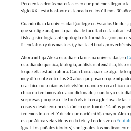
Pero en las demás materias creo que podemos llegar a la
siglo XX– está bastante estancada en los últimos 30 años
Cuando iba a la universidad (college en Estados Unidos, 
que se elige una), me la pasaba de facultad en facultad es
física, psicología, antropología e informática (computer
licenciatura y dos masters), y hasta el final aproveché mi
Ahora mi hija Alexa estudia en la misma universidad, en
C
estudiando química, biología, análisis matemático, histori
lo que ella estudia ahora. Cada tanto aparece algo de lo 
muy diferente entre los 30 años que pasaron que mi padre
era chico no teníamos televisión, cuando yo era chico no 
chico no teníamos aire acondicionado, cuando yo estudiaba
sorpresas porque a el le tocó vivir la era gloriosa de la
cosas y desde entonces la único que Tom de 14 años puede 
tenemos Internet. Y desde que nació mi hija mayor Alexa y
es que Alexa veia videos en la tele y Leo los ve en
Youtub
igual. Los pañales (dodots) son iguales, los medicamentos 