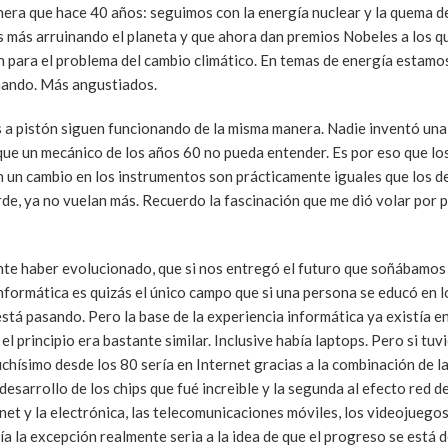
nera que hace 40 años: seguimos con la energía nuclear y la quema d
 más arruinando el planeta y que ahora dan premios Nobeles a los q
n para el problema del cambio climático. En temas de energía estam
mando. Más angustiados.
es a pistón siguen funcionando de la misma manera. Nadie inventó una
 que un mecánico de los años 60 no pueda entender. Es por eso que lo
 un cambio en los instrumentos son prácticamente iguales que los de
e, ya no vuelan más. Recuerdo la fascinación que me dió volar por p
nte haber evolucionado, que si nos entregó el futuro que soñábamos 
informática es quizás el único campo que si una persona se educó en l
está pasando. Pero la base de la experiencia informática ya existía 
 el principio era bastante similar. Inclusive había laptops. Pero si tuv
chísimo desde los 80 sería en Internet gracias a la combinación de l
 desarrollo de los chips que fué increible y la segunda al efecto red de
et y la electrónica, las telecomunicaciones móviles, los videojuegos,
ría la excepción realmente seria a la idea de que el progreso se está