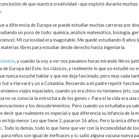
 conclusión de que nuestra creatividad –que explotó durante muchas
.
que a diferencia de Europa se puede estudiar muchas carreras por do
tudiando un poco de todo: química, análisis matemático, biología, gené
 science). Mi curiosidad era inagotable. Me quedé estudiando 8 años 
s materias libres para estudiar desde derecho hasta ingeniaría.
olumbia
, y cuando la voy a ver nos pasamos horas mirando libros junt
a de Europa del Este, los clásicos, y realmente lo que yo estudié no e
que nunca escuché hablar y que me deja fascinado, pero muy cada tan
 fué a Harvard y yo a Columbia. Recuerdo a mi padre repetir fascin
teníamos viajes espaciales, cuando yo era chico no teníamos jets, cu
 no se conocía la estructura de los genes «. Para el la vida era una 
s innovaciones y los descubrimientos. Pero cuando yo estudiaba ya sa
decir que realmente es especial y que diferencia su infancia de la m
 mi hijo menor Leo que tiene 2, pasaron 16 años. Pero la única difer
e
. Todo lo demás, todo lo que tiene que ver con la incomodidad de lo
para niños son igual de ineficaces y si, salió alguna vacuna nueva pa