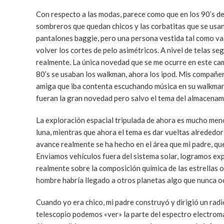
Con respecto a las modas, parece como que en los 90’s dec
sombreros que quedan chicos y las corbatitas que se usan 
pantalones baggie, pero una persona vestida tal como va e
volver los cortes de pelo asimétricos. A nivel de telas se
realmente. La única novedad que se me ocurre en este camp
80’s se usaban los walkman, ahora los ipod. Mis compañe
amiga que iba contenta escuchando música en su walkman y
fueran la gran novedad pero salvo el tema del almacenami
La exploración espacial tripulada de ahora es mucho meno
luna, mientras que ahora el tema es dar vueltas alrededor d
avance realmente se ha hecho en el área que mi padre, que
Enviamos vehículos fuera del sistema solar, logramos ex
realmente sobre la composición química de las estrellas o
hombre habría llegado a otros planetas algo que nunca oc
Cuando yo era chico, mi padre construyó y dirigió un radi
telescopio podemos «ver» la parte del espectro electromagn