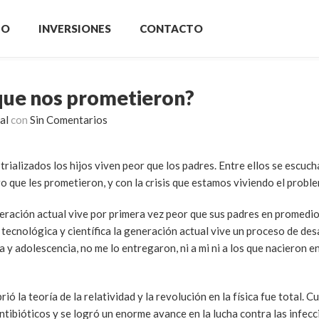
IO
INVERSIONES
CONTACTO
 que nos prometieron?
al
con
Sin Comentarios
rializados los hijos viven peor que los padres. Entre ellos se escuch
o que les prometieron, y con la crisis que estamos viviendo el probl
eración actual vive por primera vez peor que sus padres en promedio
tecnológica y científica la generación actual vive un proceso de des
a y adolescencia, no me lo entregaron, ni a mi ni a los que nacieron en
 la teoría de la relatividad y la revolución en la física fue total. C
antibióticos y se logró un enorme avance en la lucha contra las infec