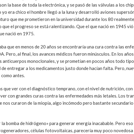
n la base de toda la electrónica, y se pasó de las válvulas a los chip
 yo era chico el hombre llegó a la luna y desarrolló aviones supersó
 futuro que me prometieron en la universidad durante los 80 realmente
 que el progreso se está ralentizando. Que el que nació en 1945 vió
ue nació en 1975.
nsaba que en menos de 20 años se encontraría una cura contra las en
A. Pero, al final, los avances médicos fueron minúsculos. En los años
os anticuerpos monoclonales, y se prometían en pocos años todo tipo
d de entregar a los medicamentos justo donde hacían falta. Pero, nue
s como antes.
 que ver con el diagnóstico temprano, con el nivel de nutrición, con
e ver con grandes curas contra las enfermedades más letales. Los tra
 nos curaron de la miopía, algo incómodo pero bastante secundario 
lar la bomba de hidrógeno» para generar energía inacabable. Pero eso
rogeneradores, células fotovoltaicas, parecería muy poco novedosa a