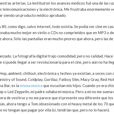
stras arterias. La lentitud en los avances médicos fué una de las r
s telecomunicaciones y la electrónica. Me frustraba enormemente v
nar siendo un producto médico aprobado.
 80, como digo, salvo internet, todo existía. Se podía ver cine en ca
sonaba mucho mejor en vinilo o CDs no comprimidos que en MP3 o de 
 ahora. Sólo las pantallas eran mucho peores que ahora, pero las de 
vanzado. La fotografía digital trajo comodidad, pero no calidad. Hac
í puede llegar a ser revolucionaria para el cine, pero aún no ha lle
op, ambient, chillout, electrónica y techno ya existían, a veces con
inistry of Sound, Coldplay, Gorillaz, Fatboy Slim, Macy Gray, Red Hot
a Bar, es la
misma música
que escuchan mis hijos. Cuando yo era chi
p o Led Zeppelin, mi padre odiaba mi música. Pero a mi no me suena 
era de vestirse y no me parece que el presente sea diferente que los
más, ahora tengo a Tom obsesionado con el heavy metal de los 70 q
 no tengan que pagar por ella (si, tendrían que, pero no lo hacen).