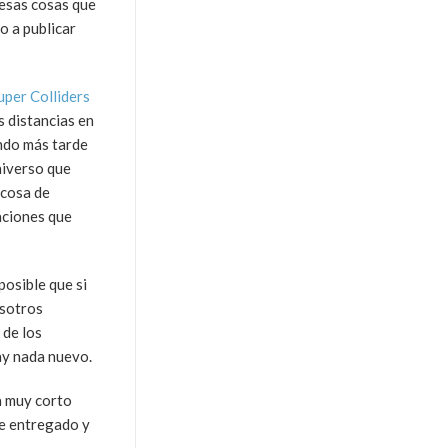
esas cosas que
o a publicar
uper Colliders
s distancias en
undo más tarde
niverso que
 cosa de
aciones que
posible que si
osotros
 de los
ay nada nuevo.
 a muy corto
ue entregado y