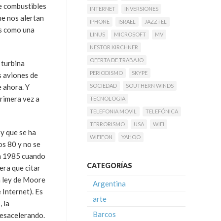
e combustibles
INTERNET
INVERSIONES
ue nos alertan
IPHONE
ISRAEL
JAZZTEL
os como una
LINUS
MICROSOFT
MV
NESTOR KIRCHNER
OFERTA DE TRABAJO
 turbina
PERIODISMO
SKYPE
s aviones de
 ahora. Y
SOCIEDAD
SOUTHERN WINDS
rimera vez a
TECNOLOGIA
TELEFONIA MOVIL
TELEFÓNICA
TERRORISMO
USA
WIFI
y que se ha
WIFIFON
YAHOO
os 80 y no se
en 1985 cuando
CATEGORÍAS
iera que citar
a ley de Moore
Argentina
 Internet). Es
arte
 la
Barcos
 desacelerando.