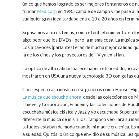
único que hemos logrado es ser mejores fontaneros de nue
fundar
Medicorp
en 1985 cambié de campo y me pasé a la
cualquier gran idea tardaba entre 10 a 20 años en termi
Si pasamos a otros temas, como el entretenimiento, en los
algo peor que los DVDs– pero la misma cosa. La música 
Los altavoces (parlantes) eran de mucha mejor calidad que
la de los cines y los proyectores de TV ya existían.
La óptica de alta calidad parece haber retrocedido, no a
mostraron en USA una nueva tecnología 3D con gafas que s
Con respecto a la música en sí, géneros como House, Hip H
La música que escucho ahora
, desde las colecciones de M
Thievery Corporation, Eminem y las colecciones de Buddh
escuchaba música clásica y Jazz y yo escuchaba Supertram
diferente la música de mis hijos. Tampoco veo rara su man
tatuajes estaban de moda cuando mi madre era chica. Es 
a su edad. Quizás lo único que envidio de su música…es que