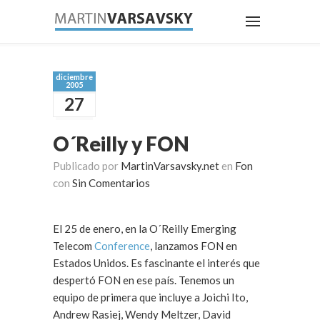
diciembre
2005
27
O´Reilly y FON
Publicado por
MartinVarsavsky.net
en
Fon
con
Sin Comentarios
El 25 de enero, en la O´Reilly Emerging
Telecom
Conference
, lanzamos FON en
Estados Unidos. Es fascinante el interés que
despertó FON en ese país. Tenemos un
equipo de primera que incluye a Joichi Ito,
Andrew Rasiej, Wendy Meltzer, David