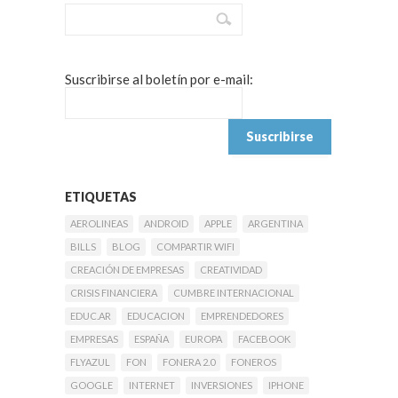
Suscribirse al boletín por e-mail:
ETIQUETAS
AEROLINEAS
ANDROID
APPLE
ARGENTINA
BILLS
BLOG
COMPARTIR WIFI
CREACIÓN DE EMPRESAS
CREATIVIDAD
CRISIS FINANCIERA
CUMBRE INTERNACIONAL
EDUC.AR
EDUCACION
EMPRENDEDORES
EMPRESAS
ESPAÑA
EUROPA
FACEBOOK
FLYAZUL
FON
FONERA 2.0
FONEROS
GOOGLE
INTERNET
INVERSIONES
IPHONE