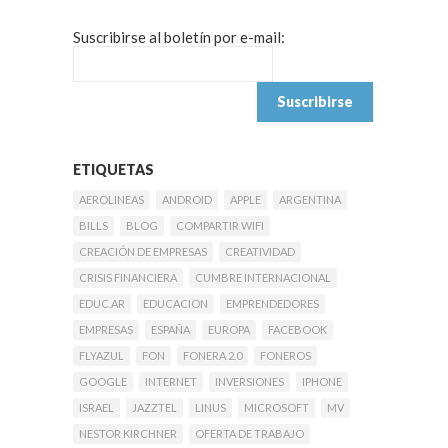
Suscribirse al boletín por e-mail:
ETIQUETAS
AEROLINEAS
ANDROID
APPLE
ARGENTINA
BILLS
BLOG
COMPARTIR WIFI
CREACIÓN DE EMPRESAS
CREATIVIDAD
CRISIS FINANCIERA
CUMBRE INTERNACIONAL
EDUC.AR
EDUCACION
EMPRENDEDORES
EMPRESAS
ESPAÑA
EUROPA
FACEBOOK
FLYAZUL
FON
FONERA 2.0
FONEROS
GOOGLE
INTERNET
INVERSIONES
IPHONE
ISRAEL
JAZZTEL
LINUS
MICROSOFT
MV
NESTOR KIRCHNER
OFERTA DE TRABAJO