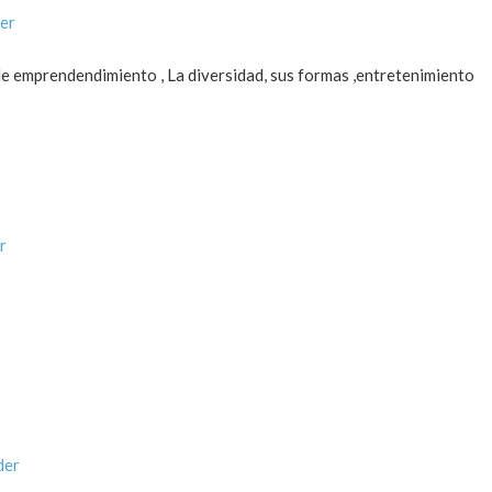
er
de emprendendimiento , La diversidad, sus formas ,entretenimiento
r
der