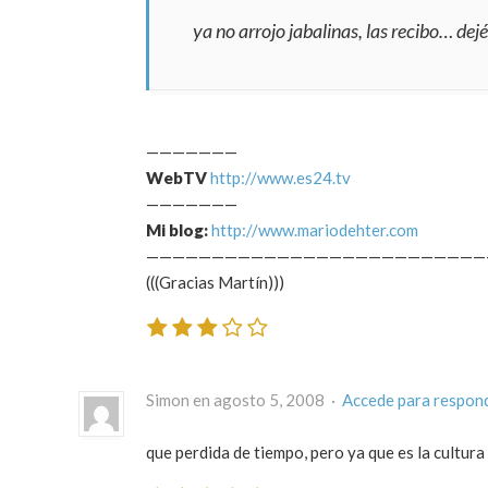
ya no arrojo jabalinas, las recibo… de
———————
WebTV
http://www.es24.tv
———————
Mi blog:
http://www.mariodehter.com
——————————————————————————
(((Gracias Martín)))
Simon en agosto 5, 2008 ·
Accede para respon
que perdida de tiempo, pero ya que es la cultura