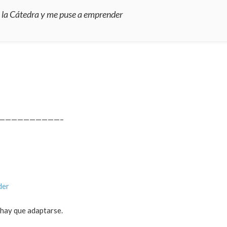
jé la Cátedra y me puse a emprender
——————————–
der
 hay que adaptarse.