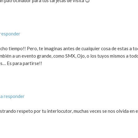
n patrocinador para tus tarjetas de visita 😉
 responder
ho tiempo!! Pero, te imaginas antes de cualquier cosa de estas a to
mbién a un evento grande, como SMX, Ojo, o los tuyos mismos a todo
s… Es para partirse!!
ra responder
trando respeto por tu interlocutor, muchas veces se nos olvida en 