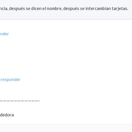
cia, después se dicen el nombre, después se intercambian tarjetas.
onder
 responder
———————————-
ndedora