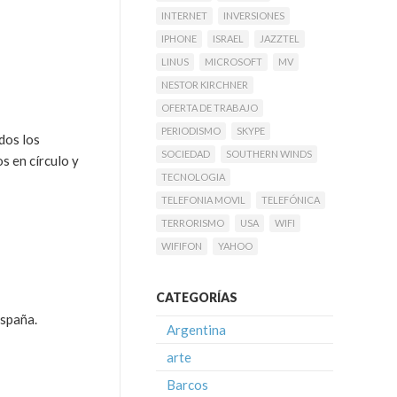
INTERNET
INVERSIONES
IPHONE
ISRAEL
JAZZTEL
LINUS
MICROSOFT
MV
NESTOR KIRCHNER
OFERTA DE TRABAJO
PERIODISMO
SKYPE
dos los
SOCIEDAD
SOUTHERN WINDS
s en círculo y
TECNOLOGIA
TELEFONIA MOVIL
TELEFÓNICA
TERRORISMO
USA
WIFI
WIFIFON
YAHOO
CATEGORÍAS
españa.
Argentina
arte
Barcos