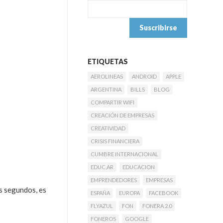
ETIQUETAS
AEROLINEAS
ANDROID
APPLE
ARGENTINA
BILLS
BLOG
COMPARTIR WIFI
CREACIÓN DE EMPRESAS
CREATIVIDAD
CRISIS FINANCIERA
CUMBRE INTERNACIONAL
EDUC.AR
EDUCACION
EMPRENDEDORES
EMPRESAS
s segundos, es
ESPAÑA
EUROPA
FACEBOOK
FLYAZUL
FON
FONERA 2.0
FONEROS
GOOGLE