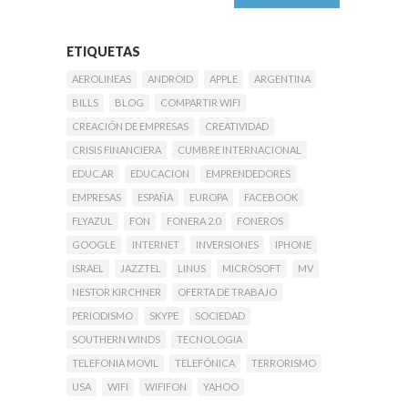
ETIQUETAS
AEROLINEAS
ANDROID
APPLE
ARGENTINA
BILLS
BLOG
COMPARTIR WIFI
CREACIÓN DE EMPRESAS
CREATIVIDAD
CRISIS FINANCIERA
CUMBRE INTERNACIONAL
EDUC.AR
EDUCACION
EMPRENDEDORES
EMPRESAS
ESPAÑA
EUROPA
FACEBOOK
FLYAZUL
FON
FONERA 2.0
FONEROS
GOOGLE
INTERNET
INVERSIONES
IPHONE
ISRAEL
JAZZTEL
LINUS
MICROSOFT
MV
NESTOR KIRCHNER
OFERTA DE TRABAJO
PERIODISMO
SKYPE
SOCIEDAD
SOUTHERN WINDS
TECNOLOGIA
TELEFONIA MOVIL
TELEFÓNICA
TERRORISMO
USA
WIFI
WIFIFON
YAHOO