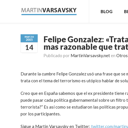
BLOG
B
Felipe Gonzalez: «Trata
marzo
2005
mas razonable que trat
14
Publicado por
MartinVarsavsky.net
en
Otros
Durante la cumbre Felipe Gonzalez usó una frase que se m
trata con el tema del terrorismo es utópico hablar de solu
Creo que en España sabemos que el ex presidente tiene razó
puede pasar cada política gubernamental sobre un filtro t
terrorista?” Es así como se estudiaron las políticas propu
por los participantes.
Sigue a Martin Varsavsky en Twitter:
twitter.com/martin