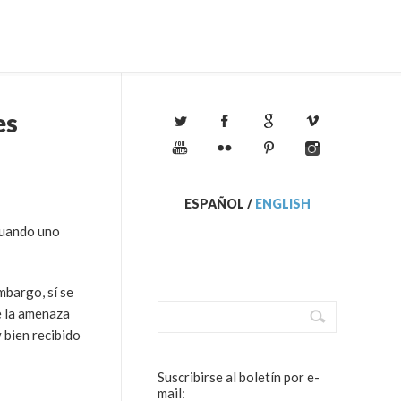
es
ESPAÑOL
/
ENGLISH
 cuando uno
mbargo, sí se
e la amenaza
 bien recibido
Suscribirse al boletín por e-
mail: