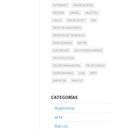
INTERNET
INVERSIONES
IPHONE
ISRAEL
JAZZTEL
LINUS
MICROSOFT
MV
NESTOR KIRCHNER
OFERTA DE TRABAJO
PERIODISMO
SKYPE
SOCIEDAD
SOUTHERN WINDS
TECNOLOGIA
TELEFONIA MOVIL
TELEFÓNICA
TERRORISMO
USA
WIFI
WIFIFON
YAHOO
CATEGORÍAS
Argentina
arte
Barcos