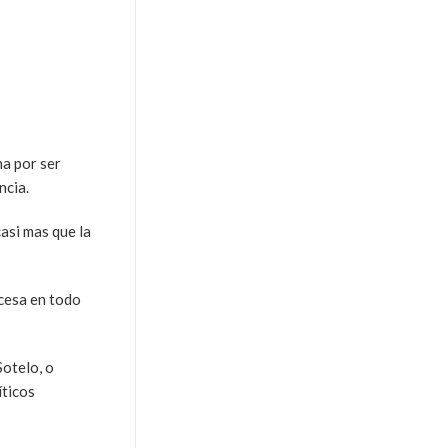
na por ser
ncia.
asi mas que la
ncesa en todo
Sotelo, o
íticos