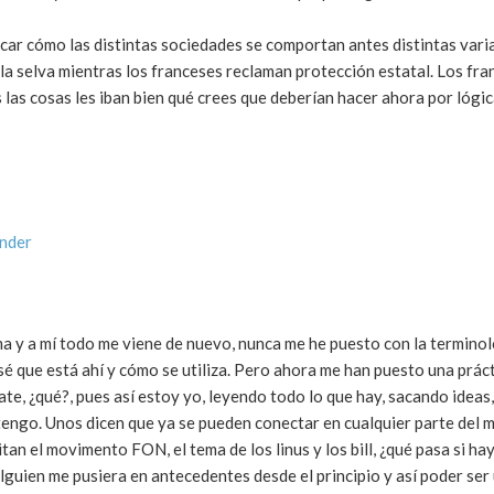
ar cómo las distintas sociedades se comportan antes distintas varia
 la selva mientras los franceses reclaman protección estatal. Los fr
 las cosas les iban bien qué crees que deberían hacer ahora por lógi
onder
ma y a mí todo me viene de nuevo, nunca me he puesto con la termino
sé que está ahí y cómo se utiliza. Pero ahora me han puesto una práct
e, ¿qué?, pues así estoy yo, leyendo todo lo que hay, sacando ideas,
tengo. Unos dicen que ya se pueden conectar en cualquier parte del
an el movimento FON, el tema de los linus y los bill, ¿qué pasa si hay
alguien me pusiera en antecedentes desde el principio y así poder se