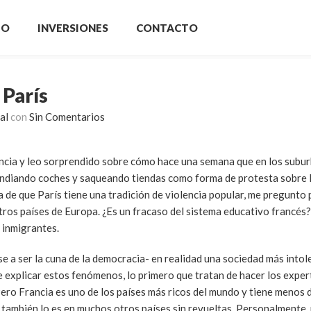
IO
INVERSIONES
CONTACTO
 París
al
con
Sin Comentarios
cia y leo sorprendido sobre cómo hace una semana que en los suburb
endiando coches y saqueando tiendas como forma de protesta sobre 
a de que París tiene una tradición de violencia popular, me pregunto
tros países de Europa. ¿Es un fracaso del sistema educativo francés?
e inmigrantes.
e a ser la cuna de la democracia- en realidad una sociedad más intol
e explicar estos fenómenos, lo primero que tratan de hacer los exper
ero Francia es uno de los países más ricos del mundo y tiene menos
 también lo es en muchos otros países sin revueltas. Personalmente,