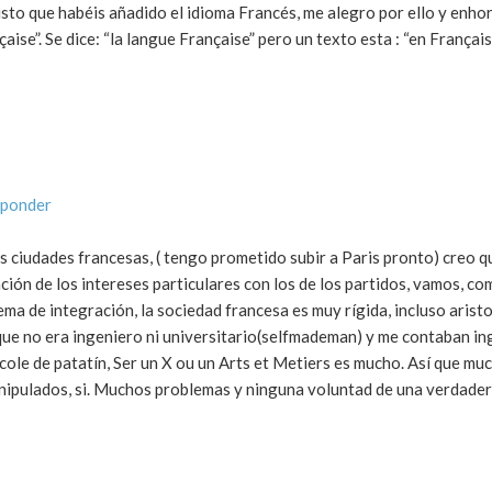
 visto que habéis añadido el idioma Francés, me alegro por ello y enh
aise”. Se dice: “la langue Française” pero un texto esta : “en Français”
sponder
as ciudades francesas, ( tengo prometido subir a Paris pronto) creo 
ación de los intereses particulares con los de los partidos, vamos, co
ma de integración, la sociedad francesa es muy rígida, incluso aristo
ue no era ingeniero ni universitario(selfmademan) y me contaban in
école de patatín, Ser un X ou un Arts et Metiers es mucho. Así que mu
manipulados, si. Muchos problemas y ninguna voluntad de una verdade