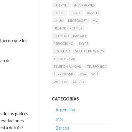
INTERNET
INVERSIONES
IPHONE
ISRAEL
JAZZTEL
LINUS
MICROSOFT
MV
NESTOR KIRCHNER
OFERTA DE TRABAJO
obierno que les
PERIODISMO
SKYPE
SOCIEDAD
SOUTHERN WINDS
TECNOLOGIA
ian de
TELEFONIA MOVIL
TELEFÓNICA
TERRORISMO
USA
WIFI
WIFIFON
YAHOO
CATEGORÍAS
Argentina
s de los padres
arte
 revelaciones
 está detrás?
Barcos