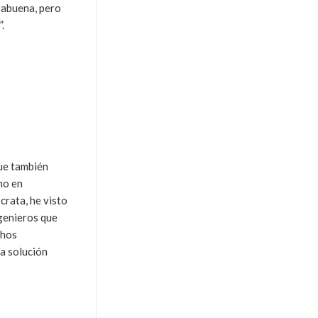
orabuena, pero
.
que también
mo en
crata, he visto
genieros que
chos
ra solución