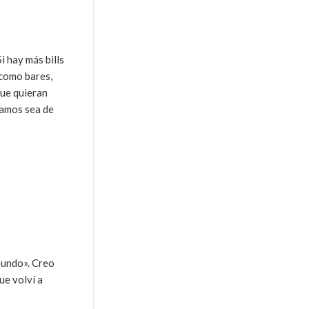
i hay más bills
s como bares,
que quieran
ramos sea de
mundo». Creo
ue volví a