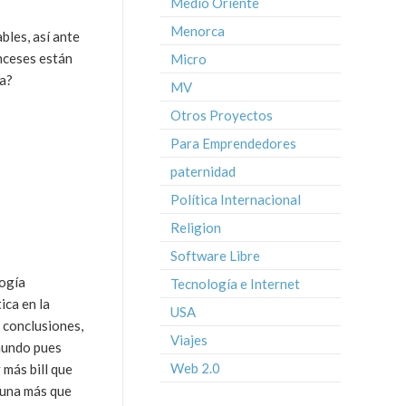
Medio Oriente
Menorca
bles, así ante
anceses están
Micro
ca?
MV
Otros Proyectos
Para Emprendedores
paternidad
Política Internacional
Religion
Software Libre
logía
Tecnología e Internet
ica en la
USA
 conclusiones,
Viajes
 mundo pues
Web 2.0
 más bill que
r una más que