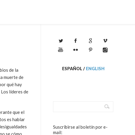
ESPAÑOL
/
ENGLISH
ios de la
la muerte de
 por qué hay
 Los líderes de
erante que el
tos es hablar
 desigualdades
Suscribirse al boletín por e-
mail:
 no se cómo