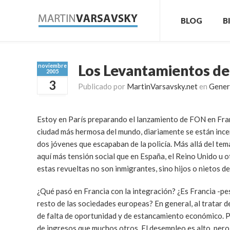
BLOG
B
Los Levantamientos de
noviembre
2005
3
Publicado por
MartinVarsavsky.net
en
Gener
Estoy en París preparando el lanzamiento de FON en Fran
ciudad más hermosa del mundo, diariamente se están inc
dos jóvenes que escapaban de la policía. Más allá del tem
aquí más tensión social que en España, el Reino Unido u o
estas revueltas no son inmigrantes, sino hijos o nietos d
¿Qué pasó en Francia con la integración? ¿Es Francia -pes
resto de las sociedades europeas? En general, al tratar d
de falta de oportunidad y de estancamiento económico. P
de ingresos que muchos otros. El desempleo es alto, pero