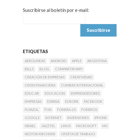
Suscribirse al boletín por e-mail:
ETIQUETAS
AEROLINEAS
ANDROID
APPLE
ARGENTINA
BILLS
BLOG
COMPARTIR WIFI
CREACIÓN DE EMPRESAS
CREATIVIDAD
CRISIS FINANCIERA
CUMBRE INTERNACIONAL
EDUC.AR
EDUCACION
EMPRENDEDORES
EMPRESAS
ESPAÑA
EUROPA
FACEBOOK
FLYAZUL
FON
FONERA 2.0
FONEROS
GOOGLE
INTERNET
INVERSIONES
IPHONE
ISRAEL
JAZZTEL
LINUS
MICROSOFT
MV
NESTOR KIRCHNER
OFERTA DE TRABAJO