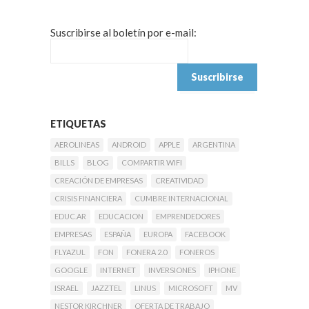
Suscribirse al boletín por e-mail:
ETIQUETAS
AEROLINEAS
ANDROID
APPLE
ARGENTINA
BILLS
BLOG
COMPARTIR WIFI
CREACIÓN DE EMPRESAS
CREATIVIDAD
CRISIS FINANCIERA
CUMBRE INTERNACIONAL
EDUC.AR
EDUCACION
EMPRENDEDORES
EMPRESAS
ESPAÑA
EUROPA
FACEBOOK
FLYAZUL
FON
FONERA 2.0
FONEROS
GOOGLE
INTERNET
INVERSIONES
IPHONE
ISRAEL
JAZZTEL
LINUS
MICROSOFT
MV
NESTOR KIRCHNER
OFERTA DE TRABAJO