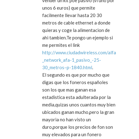
vender un kit poe pasivo (vi uno por
unos 6 euros) que permite
facilmente llevar hasta 20 30
metros de cable ethernet a donde
quieras y coge la alimentacion de
ahi tambien.Te pongo un ejemplo si
me permites el link
http://www.ciudadwireless.com/alfa
_network_afa-1_pasivo_-25-
30_metros–p-1840.html
.
El segundo es que por mucho que
digas que los foneros españoles
son los que mas ganan esa
estadistica esta adulterada por la
media,quizas unos cuantos muy bien
ubicados ganan mucho,pero la gran
mayoria no han visto un
duro,porque los precios de fon son
muy elevados para un fonero