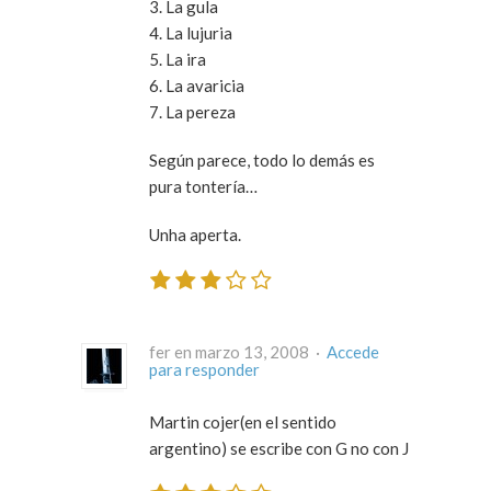
3. La gula
4. La lujuria
5. La ira
6. La avaricia
7. La pereza
Según parece, todo lo demás es
pura tontería…
Unha aperta.
fer en marzo 13, 2008 ·
Accede
para responder
Martin cojer(en el sentido
argentino) se escribe con G no con J