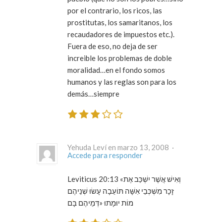
por el contrario, los ricos, las
prostitutas, los samaritanos, los
recaudadores de impuestos etc.).
Fuera de eso, no deja de ser
increible los problemas de doble
moralidad…en el fondo somos
humanos y las reglas son para los
demás…siempre
Yehuda Leví en marzo 13, 2008 ·
Accede para responder
Leviticus 20:13 «וְאִישׁ אֲשֶׁר יִשְׁכַּב אֶת
זָכָר מִשְׁכְּבֵי אִשָּׁה תּוֹעֵבָה עָשׂוּ שְׁנֵיהֶם
מוֹת יוּמָתוּ «דְּמֵיהֶם בָּם