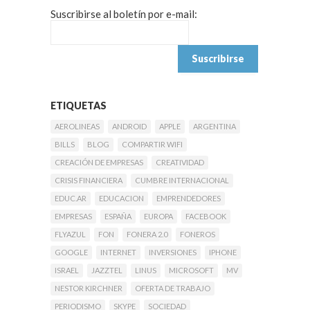
Suscribirse al boletín por e-mail:
ETIQUETAS
AEROLINEAS
ANDROID
APPLE
ARGENTINA
BILLS
BLOG
COMPARTIR WIFI
CREACIÓN DE EMPRESAS
CREATIVIDAD
CRISIS FINANCIERA
CUMBRE INTERNACIONAL
EDUC.AR
EDUCACION
EMPRENDEDORES
EMPRESAS
ESPAÑA
EUROPA
FACEBOOK
FLYAZUL
FON
FONERA 2.0
FONEROS
GOOGLE
INTERNET
INVERSIONES
IPHONE
ISRAEL
JAZZTEL
LINUS
MICROSOFT
MV
NESTOR KIRCHNER
OFERTA DE TRABAJO
PERIODISMO
SKYPE
SOCIEDAD