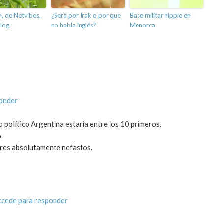
m, de Netvibes,
¿Serà por Irak o por que
Base militar hippie en
blog
no habla inglés?
Menorca
onder
smo político Argentina estaria entre los 10 primeros.
o
tares absolutamente nefastos.
ccede para responder