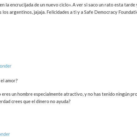
n la encrucijada de un nuevo ciclo». A ver si saco un rato esta tarde
is los argentinos, jajaja. Felicidades a ti y a Safe Democracy Foundat
ponder
 el amor?
 no eres un hombre especialmente atractivo, y no has tenido ningún p
erdad crees que el dinero no ayuda?
onder