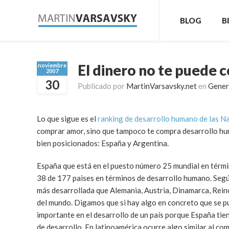
BLOG
B
El dinero no te puede 
noviembre
2007
30
Publicado por
MartinVarsavsky.net
en
Gener
Lo que sigue es el
ranking de desarrollo humano de las N
comprar amor, sino que tampoco te compra desarrollo hu
bien posicionados: España y Argentina.
España que está en el puesto número 25 mundial en térm
38 de 177 paises en términos de desarrollo humano. Segú
más desarrollada que Alemania, Austria, Dinamarca, Reino
del mundo. Digamos que si hay algo en concreto que se pu
importante en el desarrollo de un país porque España tien
de desarrollo. En latinoamérica ocurre algo similar al co