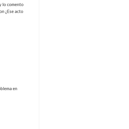
 y lo comento
ion ¿Ese acto
roblema en