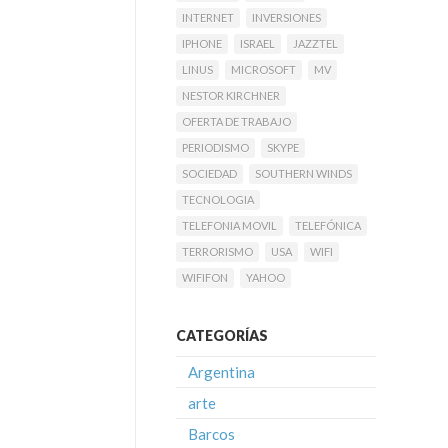
INTERNET
INVERSIONES
IPHONE
ISRAEL
JAZZTEL
LINUS
MICROSOFT
MV
NESTOR KIRCHNER
OFERTA DE TRABAJO
PERIODISMO
SKYPE
SOCIEDAD
SOUTHERN WINDS
TECNOLOGIA
TELEFONIA MOVIL
TELEFÓNICA
TERRORISMO
USA
WIFI
WIFIFON
YAHOO
CATEGORÍAS
Argentina
arte
Barcos