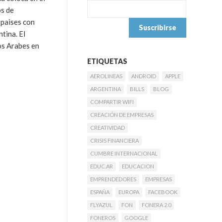
os de
 paises con
tina. El
os Arabes en
ETIQUETAS
AEROLINEAS
ANDROID
APPLE
ARGENTINA
BILLS
BLOG
COMPARTIR WIFI
CREACIÓN DE EMPRESAS
CREATIVIDAD
CRISIS FINANCIERA
CUMBRE INTERNACIONAL
EDUC.AR
EDUCACION
EMPRENDEDORES
EMPRESAS
ESPAÑA
EUROPA
FACEBOOK
FLYAZUL
FON
FONERA 2.0
FONEROS
GOOGLE