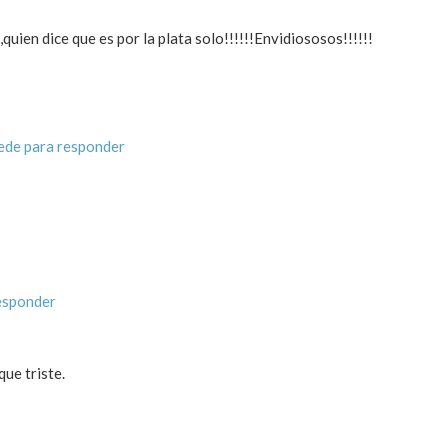
uien dice que es por la plata solo!!!!!!Envidiososos!!!!!!
ede para responder
esponder
ue triste.