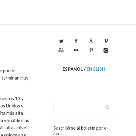
ESPAÑOL
/
ENGLISH
te puede
s terminan muy
puestos 13 y
dos Unidos y
ita más alta
la variable más
s alta a nivel
Suscribirse al boletín por e-
mail:
a coloca en el