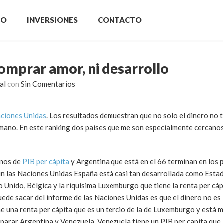
IO
INVERSIONES
CONTACTO
comprar amor, ni desarrollo
al
con
Sin Comentarios
aciones Unidas
. Los resultados demuestran que no solo el dinero no 
mano. En este ranking dos paises que me son especialmente cercano
inos de
PIB per cápita
y Argentina que está en el 66 terminan en los 
n las Naciones Unidas España está casi tan desarrollada como Esta
 Unido, Bélgica y la riquísima Luxemburgo que tiene la renta per cáp
ede sacar del informe de las Naciones Unidas es que el dinero no es 
e una renta per cápita que es un tercio de la de Luxemburgo y está má
mparar Argentina y Venezuela. Venezuela tiene un PIB per capita que l