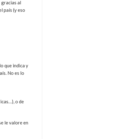
 gracias al
l país (y eso
o que indica y
ís. No es lo
icas…), o de
se le valore en