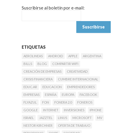
Suscribirse al boletín por e-mail:
ETIQUETAS
AEROLINEAS
ANDROID
APPLE
ARGENTINA
BILLS
BLOG
COMPARTIR WIFI
CREACIÓN DE EMPRESAS
CREATIVIDAD
CRISIS FINANCIERA
CUMBRE INTERNACIONAL
EDUC.AR
EDUCACION
EMPRENDEDORES
EMPRESAS
ESPAÑA
EUROPA
FACEBOOK
FLYAZUL
FON
FONERA 2.0
FONEROS
GOOGLE
INTERNET
INVERSIONES
IPHONE
ISRAEL
JAZZTEL
LINUS
MICROSOFT
MV
NESTOR KIRCHNER
OFERTA DE TRABAJO