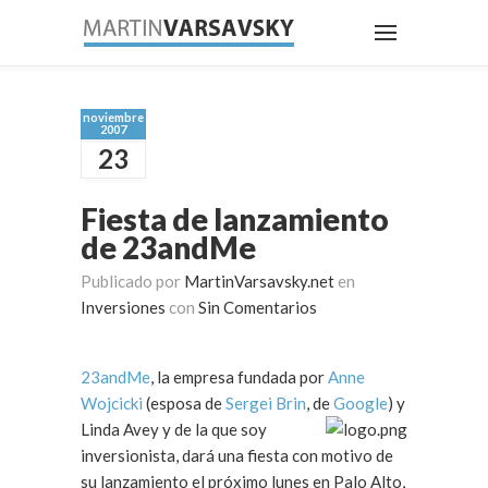
noviembre
2007
23
Fiesta de lanzamiento
de 23andMe
Publicado por
MartinVarsavsky.net
en
Inversiones
con
Sin Comentarios
23andMe
, la empresa fundada por
Anne
Wojcicki
(esposa de
Sergei Brin
, de
Google
) y
Linda Avey y de la que
soy
inversionista, dará una fiesta con motivo de
su lanzamiento el próximo lunes en Palo Alto,