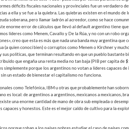
rmes déficits fiscales nacionales y provinciales fue un verdadero de
as a ella y se fue a la quiebra. Las quiebras existen en el mundo de 
deuda soberana, pero llamar ladrón al acreedor, como se hace comun
te enorme error de cálculos que llevó al default argentino tiene que
simos líderes como Menem, Cavallo y De la Rúa, y no con un robo org
rones», creo que esta es más que nada una banda muy argentina que c
Rua (a quien conocí bien) o corruptos como Menem o Kirchner y much
 sus políticas, que terminan resultando en que un pueblo bastante b
stribuido que engaña una renta media no tan baja (PIB per capita de 
es simplemente porque los argentinos no votan a líderes capaces de 
in un estado de bienestar el capitalismo no funciona.
cionales como Telefónica, IBM u otras que probablemente han sobor
no es local: de argentinos a argentinos, mexicanos a mexicanos, bra
a existe una enorme cantidad de mano de obra sub empleada o desemp
 capaces y honestos. Este es el mejor caldo de cultivo para la explot
ricos porque roban a los países pobres estudiar el caso de países c