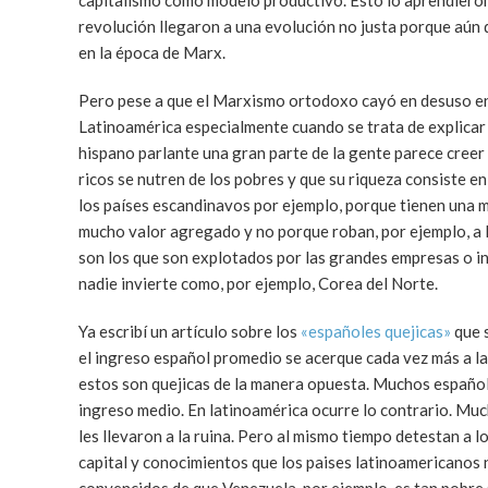
capitalismo como modelo productivo. Esto lo aprendieron 
revolución llegaron a una evolución no justa porque aún 
en la época de Marx.
Pero pese a que el Marxismo ortodoxo cayó en desuso en
Latinoamérica especialmente cuando se trata de explicar p
hispano parlante una gran parte de la gente parece creer 
ricos se nutren de los pobres y que su riqueza consiste en
los países escandinavos por ejemplo, porque tienen una 
mucho valor agregado y no porque roban, por ejemplo, a l
son los que son explotados por las grandes empresas o in
nadie invierte como, por ejemplo, Corea del Norte.
Ya escribí un artículo sobre los
«españoles quejicas»
que 
el ingreso español promedio se acerque cada vez más a la
estos son quejicas de la manera opuesta. Muchos español
ingreso medio. En latinoamérica ocurre lo contrario. Muc
les llevaron a la ruina. Pero al mismo tiempo detestan a l
capital y conocimientos que los paises latinoamericanos 