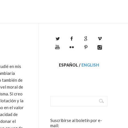
ESPAÑOL
/
ENGLISH
tudié en mis
cambiaría
no también de
ivel moral de
sma. Si creo
lotación y la
o en el valor
pacidad de
Suscribirse al boletín por e-
ndonar el
mail: