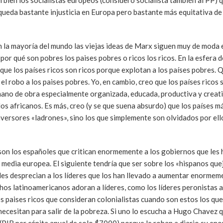
bien los socialistas europeos (considero socialista también al PP) 
queda bastante injusticia en Europa pero bastante más equitativa de 
 la mayoría del mundo las viejas ideas de Marx siguen muy de moda 
or qué son pobres los paises pobres o ricos los ricos. En la esfera 
que los países ricos son ricos porque explotan a los países pobres. Q
 el robo a los paises pobres. Yo, en cambio, creo que los países ricos
mano de obra especialmente organizada, educada, productiva y creat
os africanos. Es más, creo (y se que suena absurdo) que los países m
versores «ladrones», sino los que simplemente son olvidados por ello
son los españoles que critican enormemente a los gobiernos que les
 media europea. El siguiente tendría que ser sobre los «hispanos que
es desprecian a los líderes que los han llevado a aumentar enormem
hos latinoamericanos adoran a líderes, como los líderes peronistas 
os paises ricos que consideran colonialistas cuando son estos los que
necesitan para salir de la pobreza. Si uno lo escucha a Hugo Chavez 