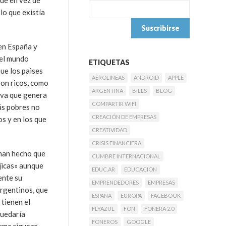
que en vez de
lo que existía
en España y
del mundo
ETIQUETAS
ue los paises
AEROLINEAS
ANDROID
APPLE
 son ricos, como
ARGENTINA
BILLS
BLOG
iva que genera
COMPARTIR WIFI
ás pobres no
CREACIÓN DE EMPRESAS
s y en los que
CREATIVIDAD
CRISIS FINANCIERA
 han hecho que
CUMBRE INTERNACIONAL
jicas» aunque
EDUC.AR
EDUCACION
ente su
EMPRENDEDORES
EMPRESAS
argentinos, que
ESPAÑA
EUROPA
FACEBOOK
 tienen el
FLYAZUL
FON
FONERA 2.0
quedaría
FONEROS
GOOGLE