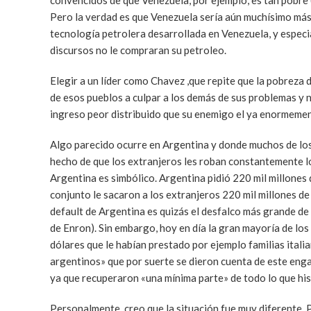
convencidos de que Venezuela, por ejemplo, es tan pobre 
Pero la verdad es que Venezuela sería aún muchísimo más 
tecnología petrolera desarrollada en Venezuela, y especi
discursos no le compraran su petroleo.
Elegir a un líder como Chavez ,que repite que la pobreza
de esos pueblos a culpar a los demás de sus problemas y n
ingreso peor distribuido que su enemigo el ya enormemen
Algo parecido ocurre en Argentina y donde muchos de los 
hecho de que los extranjeros les roban constantemente l
Argentina es simbólico. Argentina pidió 220 mil millones 
conjunto le sacaron a los extranjeros 220 mil millones d
default de Argentina es quizás el desfalco más grande de 
de Enron). Sin embargo, hoy en día la gran mayoría de los
dólares que le habían prestado por ejemplo familias ital
argentinos» que por suerte se dieron cuenta de este engañ
ya que recuperaron «una mínima parte» de todo lo que hi
Personalmente, creo que la situación fue muy diferente.