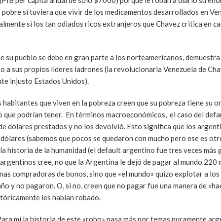
(PIB per cápita anual de solo $7000) porque le roban a diario su eno
pobre si tuviera que vivir de los medicamentos desarrollados en Ven
almente si los tan odiados ricos extranjeros que Chavez critica en c
 de su pueblo se debe en gran parte a los norteamericanos, demuestra
o a sus propios líderes ladrones (la revolucionaria Venezuela de Cha
te injusto Estados Unidos).
habitantes que viven en la pobreza creen que su pobreza tiene su or
o que podrían tener. En términos macroeconómicos, el caso del defa
de dólares prestados y no los devolvió. Esto significa que los argent
e dólares (sabemos que pocos se quedaron con mucho pero ese es otr
la historia de la humanidad (el default argentino fue tres veces más 
 argentinos cree, no que la Argentina le dejó de pagar al mundo 220 m
ianas compradoras de bonos, sino que «el mundo» quizo explotar a los
o y no pagaron. O, si no, creen que no pagar fue una manera de «hace
stóricamente les habían robado.
 Para mi la historia de este «robo» pasa más por temas puramente a