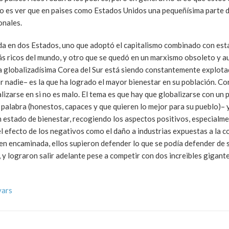
sto es ver que en paises como Estados Unidos una pequeñísima parte 
onales.
ida en dos Estados, uno que adoptó el capitalismo combinado con est
más ricos del mundo, y otro que se quedó en un marxismo obsoleto y a
 la globalizadísima Corea del Sur está siendo constantemente explota
r nadie– es la que ha logrado el mayor bienestar en su población. Co
lizarse en si no es malo. El tema es que hay que globalizarse con un 
a palabra (honestos, capaces y que quieren lo mejor para su pueblo)–
n estado de bienestar, recogiendo los aspectos positivos, especialme
l efecto de los negativos como el daño a industrias expuestas a la 
en encaminada, ellos supieron defender lo que se podía defender de s
 y lograron salir adelante pese a competir con dos increibles gigante
vars