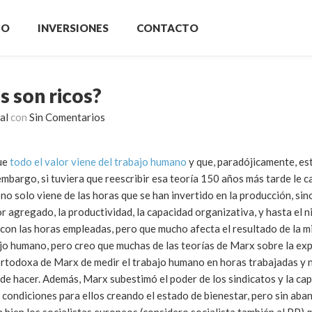
IO
INVERSIONES
CONTACTO
s son ricos?
al
con
Sin Comentarios
que
todo el valor viene del trabajo humano
y que, paradójicamente, es
 embargo, si tuviera que reescribir esa teoría 150 años más tarde le 
no solo viene de las horas que se han invertido en la producción, si
alor agregado, la productividad, la capacidad organizativa, y hasta el n
on las horas empleadas, pero que mucho afecta el resultado de la mi
ajo humano, pero creo que muchas de las teorías de Marx sobre la exp
rtodoxa de Marx de medir el trabajo humano en horas trabajadas y n
e hacer. Además, Marx subestimó el poder de los sindicatos y la ca
condiciones para ellos creando el estado de bienestar, pero sin aba