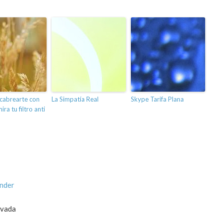
cabrearte con
La Simpatía Real
Skype Tarifa Plana
ra tu filtro anti
onder
ivada