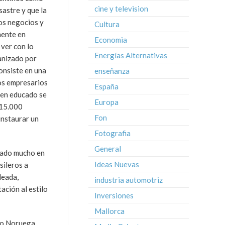
cine y television
sastre y que la
los negocios y
Cultura
mente en
Economia
 ver con lo
Energías Alternativas
anizado por
onsiste en una
enseñanza
os empresarios
España
ien educado se
Europa
$15.000
Fon
instaurar un
Fotografia
General
nado mucho en
Ideas Nuevas
sileros a
leada,
industria automotriz
ación al estilo
Inversiones
Mallorca
omo Noruega,