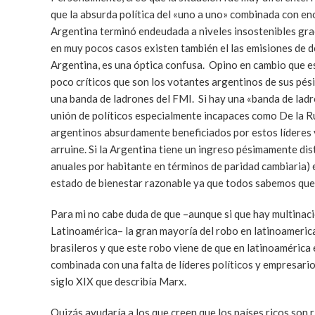
que la absurda política del «uno a uno» combinada con eno
Argentina terminó endeudada a niveles insostenibles graci
en muy pocos casos existen también el las emisiones de 
Argentina, es una óptica confusa. Opino en cambio que es
poco críticos que son los votantes argentinos de sus pé
una banda de ladrones del FMI. Si hay una «banda de lad
unión de políticos especialmente incapaces como De la 
argentinos absurdamente beneficiados por estos líderes y
arruine. Si la Argentina tiene un ingreso pésimamente di
anuales por habitante en términos de paridad cambiaria) 
estado de bienestar razonable ya que todos sabemos que s
Para mi no cabe duda de que –aunque si que hay multina
Latinoamérica– la gran mayoría del robo en latinoamerica
brasileros y que este robo viene de que en latinoaméric
combinada con una falta de líderes políticos y empresarios
siglo XIX que describía Marx.
Quizás ayudaría a los que creen que los países ricos son 