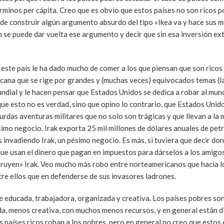
érminos per cápita. Creo que es obvio que estos países no son ricos 
de construir algún argumento absurdo del tipo «Ikea va y hace sus m
n se puede dar vuelta ese argumento y decir que sin esa inversión ex
 este país le ha dado mucho de comer a los que piensan que son ricos
icana que se rige por grandes y (muchas veces) equivocados temas (la
undial y le hacen pensar que Estados Unidos se dedica a robar al mu
 que esto no es verdad, sino que opino lo contrario, que Estados Unid
urdas aventuras militares que no solo son trágicas y que llevan a la
simo negocio. Irak exporta 25 mil millones de dólares anuales de pet
invadiendo Irak, un pésimo negocio. Es más, si tuviera que decir don
que usan el dinero que pagan en impuestos para dárselos a los amigo
ruyen» Irak. Veo mucho más robo entre norteamericanos que hacia lo
re ellos que en defenderse de sus invasores ladrones.
te educada, trabajadora, organizada y creativa. Los países pobres so
, menos creativa, con muchos menos recursos, y en general están di
s países ricos roban a los pobres, pero en general no creo que estos