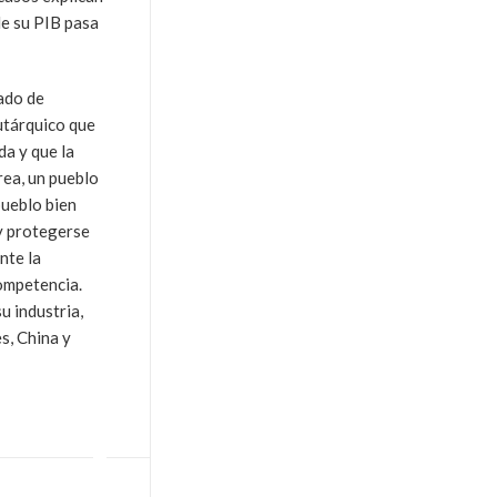
de su PIB pasa
ado de
utárquico que
da y que la
rea, un pueblo
pueblo bien
 y protegerse
nte la
competencia.
u industria,
s, China y