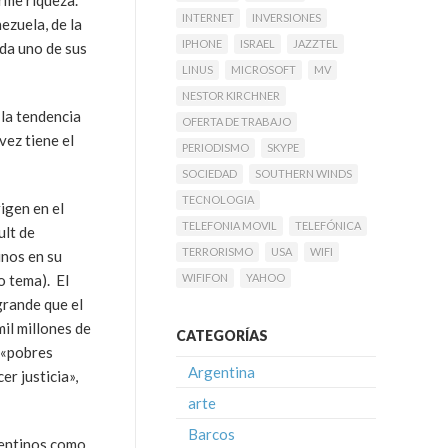
rme riqueza.
INTERNET
INVERSIONES
ezuela, de la
IPHONE
ISRAEL
JAZZTEL
ada uno de sus
LINUS
MICROSOFT
MV
NESTOR KIRCHNER
 la tendencia
OFERTA DE TRABAJO
vez tiene el
PERIODISMO
SKYPE
SOCIEDAD
SOUTHERN WINDS
TECNOLOGIA
igen en el
TELEFONIA MOVIL
TELEFÓNICA
ult de
TERRORISMO
USA
WIFI
inos en su
o tema). El
WIFIFON
YAHOO
grande que el
il millones de
CATEGORÍAS
 «pobres
Argentina
r justicia»,
arte
Barcos
rgentinos como