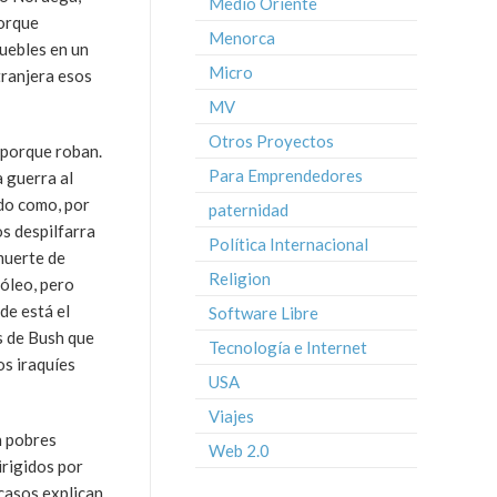
Medio Oriente
porque
Menorca
uebles en un
Micro
tranjera esos
MV
Otros Proyectos
 porque roban.
Para Emprendedores
 guerra al
ndo como, por
paternidad
os despilfarra
Política Internacional
 muerte de
Religion
róleo, pero
de está el
Software Libre
s de Bush que
Tecnología e Internet
s iraquíes
USA
Viajes
n pobres
Web 2.0
rigidos por
 casos explican