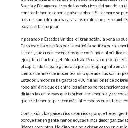
Suecia y Dinamarca, tres de los más ricos del mundo en t
constantemente roban a países pobres. Si, siempre se pue
país de mano de obra barata y los explotan», pero tambié
países estarían peor.
Y pasando a Estados Unidos, el gran satán, la pena es que
Pero esto ha ocurrido por la estúpida política norteamer
terror), que crean escenarios que confunden al público m
ejemplo, robarle el petróleo a Irak. Pero yo no solo creo
el capital de trabajo generado por su propia gente en abs
cientos de miles de inocentes, sino que además son un pé
Estados Unidos se ha gastado 400 mil millones de dólares 
robo ahí, diría que es entre los mismos norteamericanos 
dirigen las empresas que fabrican armamentos y «reconst
que, tristemente, parecen más interesados en matarse ent
Conclusión: los países ricos son ricos porque tienen gen
porque tienen gente menos educada, más desorganizadada
líderes corruptos. No digo que no existan casos en que lo