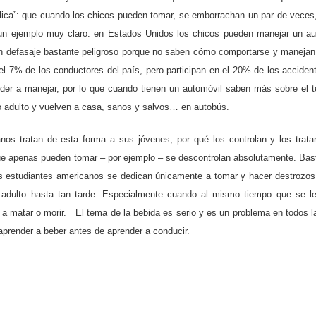
lica”: que cuando los chicos pueden tomar, se emborrachan un par de veces
n ejemplo muy claro: en Estados Unidos los chicos pueden manejar un au
 un defasaje bastante peligroso porque no saben cómo comportarse y manejan
l 7% de los conductores del país, pero participan en el 20% de los acciden
nder a manejar, por lo que cuando tienen un automóvil saben más sobre el te
ndo adulto y vuelven a casa, sanos y salvos… en autobús.
os tratan de esta forma a sus jóvenes; por qué los controlan y los trat
e apenas pueden tomar – por ejemplo – se descontrolan absolutamente. Basta
los estudiantes americanos se dedican únicamente a tomar y hacer destrozo
 adulto hasta tan tarde. Especialmente cuando al mismo tiempo que se l
ak a matar o morir. El tema de la bebida es serio y es un problema en todos
prender a beber antes de aprender a conducir.