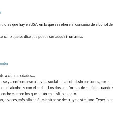
r
ntroles que hay en USA, en lo que se refiere al consumo de alcohol d
encillo que se dice que puede ser adquirir un arma.
onder
te a ciertas edades…
irse y a enfrentarse a la vida social sin alcohol, sin bastones, porqu
on el alcohol y con el coche. Los dos son formas de suicidio cuando 
e coche mueren los que están en el sitio exacto.
o, a veces, más allá de él, mientras se destruye a sí mismo. Tenerlo e