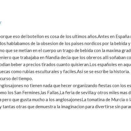
r
orque eso del botellon es cosa de los ultimos años.Antes en España
dos hablabamos de la obsesion de los paises nordicos por la bebida
ino que se metian en el cuerpo un trago de bebida con la maxima gra
niero que trabajaba en filandia decia que los obreros alli soñaban 
dian beber a precios tirados cuanto quisieran.Los españoles en aqu
cas como rubias esculturales y faciles.Asi se se escribe la historia
scurso del tiempo.
anglosajones no tienen nada que hecer organizando fiestas con los e
mo los San Fermines,las Fallas,La feria de sevilla,y otros miles mas 
da pero que gusta mucho a los anglosajonesLa tomatina de Murcia o 
 y tantas otras que demuestra la imaginacion para divertirse sin par