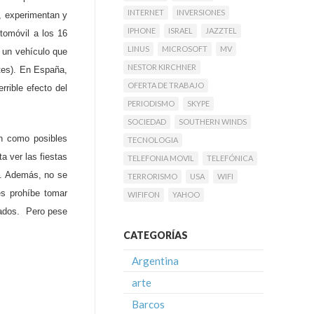
INTERNET
INVERSIONES
, experimentan y
IPHONE
ISRAEL
JAZZTEL
tomóvil a los 16
LINUS
MICROSOFT
MV
 un vehículo que
NESTOR KIRCHNER
tes). En España,
OFERTA DE TRABAJO
rrible efecto del
PERIODISMO
SKYPE
SOCIEDAD
SOUTHERN WINDS
an como posibles
TECNOLOGIA
 ver las fiestas
TELEFONIA MOVIL
TELEFÓNICA
s. Además, no se
TERRORISMO
USA
WIFI
es prohíbe tomar
WIFIFON
YAHOO
 lados. Pero pese
CATEGORÍAS
Argentina
arte
Barcos