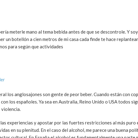
ría meterle mano al tema bebida antes de que se descontrole. Y soy
er un botellón a cien metros de mi casa cada finde te hace replantear
anos para según que actividades
der
al los anglosajones son gente de peor beber. Cuando están con co
 con los españoles. Ya sea en Australia, Reino Unido o USA todos si
 violencia.
las experiencias y apostar por las fuertes restricciones al más puro 
idas en su plenitud. En el caso del alcohol, me parece una buena polít
actor cultural. En España el alcohol es fundamentalmente una parte m