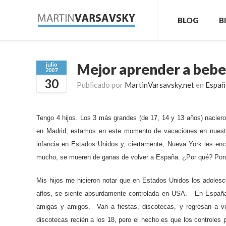
BLOG
B
Mejor aprender a bebe
julio
2007
30
Publicado por
MartinVarsavsky.net
en
Españ
Tengo 4 hijos. Los 3 más grandes (de 17, 14 y 13 años) nacier
en Madrid, estamos en este momento de vacaciones en nuestra
infancia en Estados Unidos y, ciertamente, Nueva York les enc
mucho, se mueren de ganas de volver a España.
¿Por qué?
Por
Mis hijos me hicieron notar que en Estados Unidos los adolesc
años, se siente absurdamente controlada en USA. En España,
amigas y amigos. Van a fiestas, discotecas, y regresan a v
discotecas recién a los 18, pero el hecho es que los controles 