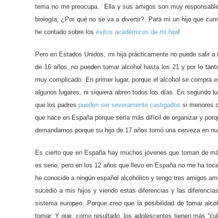
tema no me preocupa. Ella y sus amigos son muy responsables,
biología, ¿Por qué no se va a divertir? Para mi un hijo que cum
he contado sobre los
éxitos académicos de mi hija
!
Pero en Estados Unidos, mi hija prácticamente no puede salir a
de 16 años, no pueden tomar alcohol hasta los 21 y por lo tan
muy complicado. En primer lugar, porque el alcohol se compra 
algunos lugares, ni siquiera abren todos los días. En segundo l
que los padres
pueden ser severamente castigados
si menores c
que hace en España porque sería más difícil de organizar y porqu
demandarnos porque su hijo de 17 años tomó una cerveza en nu
Es cierto que en España hay muchos jóvenes que toman de más 
es serio, pero en los 12 años que llevo en España no me ha toc
he conocido a ningún español alcohólico y tengo tres amigos am
sucedió a mis hijos y viendo estas diferencias y las diferencia
sistema europeo. Porque creo que la posibilidad de tomar alco
tomar. Y que, como resultado, los adolescentes tienen más “cul