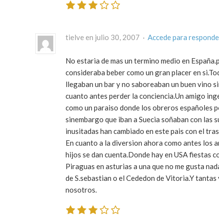
tielve en julio 30, 2007 ·
Accede para responde
No estaria de mas un termino medio en España.p
consideraba beber como un gran placer en si.To
llegaban un bar y no saboreaban un buen vino s
cuanto antes perder la conciencia.Un amigo inge
como un paraiso donde los obreros españoles po
sinembargo que iban a Suecia soñaban con las sue
inusitadas han cambiado en este pais con el tra
En cuanto a la diversion ahora como antes los 
hijos se dan cuenta.Donde hay en USA fiestas co
Piraguas en asturias a una que no me gusta na
de S.sebastian o el Cededon de Vitoria.Y tantas
nosotros.