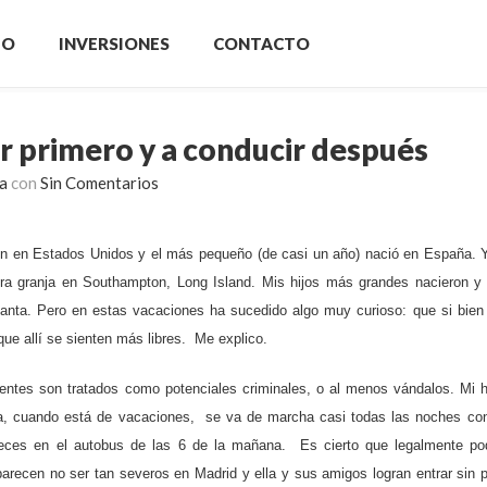
IO
INVERSIONES
CONTACTO
r primero y a conducir después
a
con
Sin Comentarios
on en Estados Unidos y el más pequeño (de casi un año) nació en España. Y
 granja en Southampton, Long Island. Mis hijos más grandes nacieron y 
anta. Pero en estas vacaciones ha sucedido algo muy curioso: que si bien 
que allí se sienten más libres. Me explico.
entes son tratados como potenciales criminales, o al menos vándalos. Mi h
 cuando está de vacaciones, se va de marcha casi todas las noches con
eces en el autobus de las 6 de la mañana. Es cierto que legalmente pod
parecen no ser tan severos en Madrid y ella y sus amigos logran entrar sin 