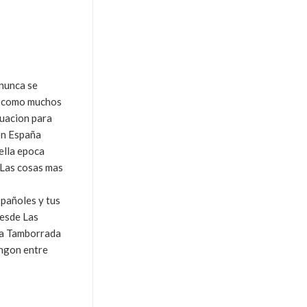
 nunca se
 y como muchos
duacion para
con España
ella epoca
. Las cosas mas
spañoles y tus
desde Las
la Tamborrada
angon entre