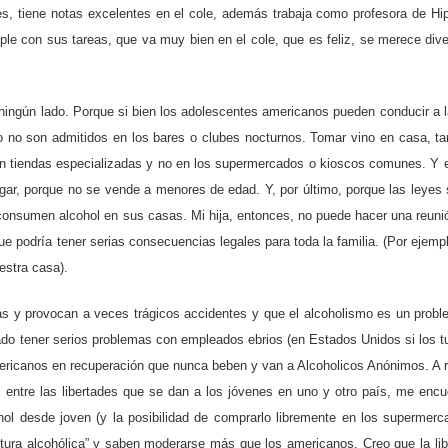
 tiene notas excelentes en el cole, además trabaja como profesora de Hi
ple con sus tareas, que va muy bien en el cole, que es feliz, se merece dive
 ningún lado. Porque si bien los adolescentes americanos pueden conducir a 
to no son admitidos en los bares o clubes nocturnos. Tomar vino en casa, t
en tiendas especializadas y no en los supermercados o kioscos comunes. Y e
ugar, porque no se vende a menores de edad. Y, por último, porque las leyes 
onsumen alcohol en sus casas. Mi hija, entonces, no puede hacer una reuni
e podría tener serias consecuencias legales para toda la familia. (Por ejemp
estra casa).
y provocan a veces trágicos accidentes y que el alcoholismo es un probl
ado tener serios problemas con empleados ebrios (en Estados Unidos si los 
ericanos en recuperación que nunca beben y van a Alcoholicos Anónimos. A ra
s entre las libertades que se dan a los jóvenes en uno y otro país, me encu
hol desde joven (y la posibilidad de comprarlo libremente en los supermerc
tura alcohólica” y saben moderarse más que los americanos. Creo que la lib