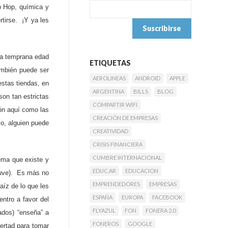
p Hop, química y
rtirse. ¡Y ya les
la temprana edad
ETIQUETAS
ambién puede ser
AEROLINEAS
ANDROID
APPLE
stas tiendas, en
ARGENTINA
BILLS
BLOG
son tan estrictas
COMPARTIR WIFI
ón aquí como las
CREACIÓN DE EMPRESAS
lo, alguien puede
CREATIVIDAD
CRISIS FINANCIERA
CUMBRE INTERNACIONAL
ema que existe y
EDUC.AR
EDUCACION
tuve). Es más no
EMPRENDEDORES
EMPRESAS
íz de lo que les
ESPAÑA
EUROPA
FACEBOOK
entro a favor del
FLYAZUL
FON
FONERA 2.0
ados) “enseña” a
FONEROS
GOOGLE
ertad para tomar