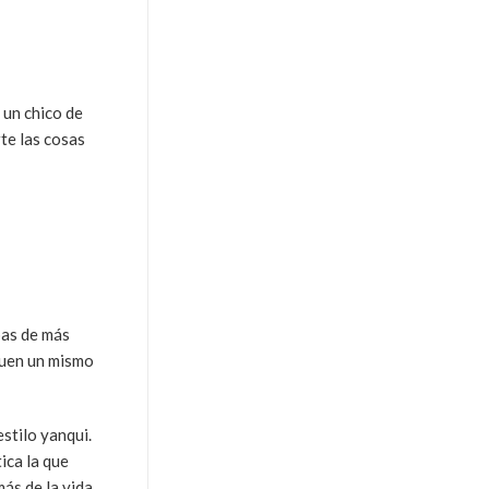
 un chico de
te las cosas
pas de más
guen un mismo
estilo yanqui.
ica la que
ás de la vida