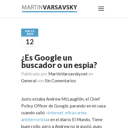
marzo
2005
12
¿Es Google un
buscador o un espia?
Publicado por
MartinVarsavsky.net
en
General
con
Sin Comentarios
Justo estaba Andrew McLaughlin, el Chief
Policy Officer de Google, parando en mi casa
cuando salió
»Internet, eficaz arma
antiterrorista
» en el diario El Mundo. Tiene
buen rollo, pero a Andrew no le gustó, pues