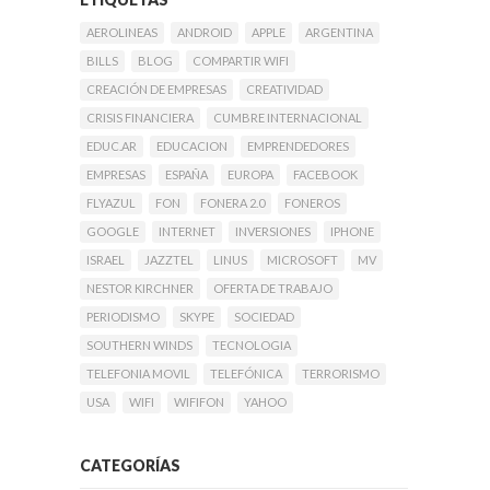
AEROLINEAS
ANDROID
APPLE
ARGENTINA
BILLS
BLOG
COMPARTIR WIFI
CREACIÓN DE EMPRESAS
CREATIVIDAD
CRISIS FINANCIERA
CUMBRE INTERNACIONAL
EDUC.AR
EDUCACION
EMPRENDEDORES
EMPRESAS
ESPAÑA
EUROPA
FACEBOOK
FLYAZUL
FON
FONERA 2.0
FONEROS
GOOGLE
INTERNET
INVERSIONES
IPHONE
ISRAEL
JAZZTEL
LINUS
MICROSOFT
MV
NESTOR KIRCHNER
OFERTA DE TRABAJO
PERIODISMO
SKYPE
SOCIEDAD
SOUTHERN WINDS
TECNOLOGIA
TELEFONIA MOVIL
TELEFÓNICA
TERRORISMO
USA
WIFI
WIFIFON
YAHOO
CATEGORÍAS