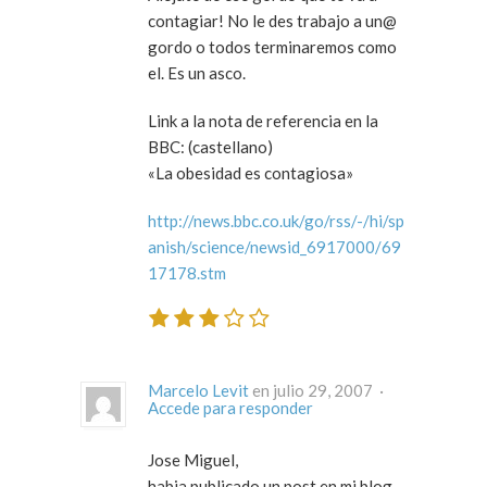
contagiar! No le des trabajo a un@
gordo o todos terminaremos como
el. Es un asco.
Link a la nota de referencia en la
BBC: (castellano)
«La obesidad es contagiosa»
http://news.bbc.co.uk/go/rss/-/hi/sp
anish/science/newsid_6917000/69
17178.stm
Marcelo Levit
en julio 29, 2007 ·
Accede para responder
Jose Miguel,
habia publicado un post en mi blog