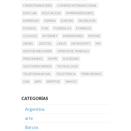
CRISIS FINANCIERA
CUMBRE INTERNACIONAL
EDUC.AR
EDUCACION
EMPRENDEDORES
EMPRESAS
ESPAÑA
EUROPA
FACEBOOK
FLYAZUL
FON
FONERA 2.0
FONEROS
GOOGLE
INTERNET
INVERSIONES
IPHONE
ISRAEL
JAZZTEL
LINUS
MICROSOFT
MV
NESTOR KIRCHNER
OFERTA DE TRABAJO
PERIODISMO
SKYPE
SOCIEDAD
SOUTHERN WINDS
TECNOLOGIA
TELEFONIA MOVIL
TELEFÓNICA
TERRORISMO
USA
WIFI
WIFIFON
YAHOO
CATEGORÍAS
Argentina
arte
Barcos