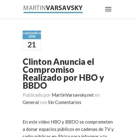
septiembre
2006
21
Clinton Anuncia el
Compromiso
Realizado por HBO y
BBDO
Publicado por
MartinVarsavsky.net
en
General
con
Sin Comentarios
En este vídeo HBO y BBDO se comprometen
a donar espacios públicos en cadenas de TV y
radio públicas en África para informar a la