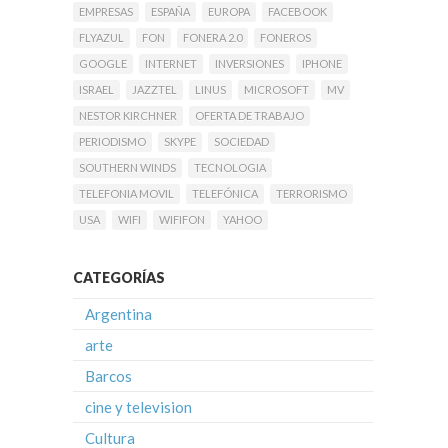
EMPRESAS
ESPAÑA
EUROPA
FACEBOOK
FLYAZUL
FON
FONERA 2.0
FONEROS
GOOGLE
INTERNET
INVERSIONES
IPHONE
ISRAEL
JAZZTEL
LINUS
MICROSOFT
MV
NESTOR KIRCHNER
OFERTA DE TRABAJO
PERIODISMO
SKYPE
SOCIEDAD
SOUTHERN WINDS
TECNOLOGIA
TELEFONIA MOVIL
TELEFÓNICA
TERRORISMO
USA
WIFI
WIFIFON
YAHOO
CATEGORÍAS
Argentina
arte
Barcos
cine y television
Cultura