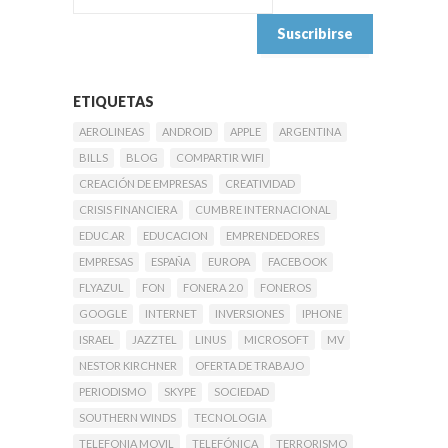
ETIQUETAS
AEROLINEAS
ANDROID
APPLE
ARGENTINA
BILLS
BLOG
COMPARTIR WIFI
CREACIÓN DE EMPRESAS
CREATIVIDAD
CRISIS FINANCIERA
CUMBRE INTERNACIONAL
EDUC.AR
EDUCACION
EMPRENDEDORES
EMPRESAS
ESPAÑA
EUROPA
FACEBOOK
FLYAZUL
FON
FONERA 2.0
FONEROS
GOOGLE
INTERNET
INVERSIONES
IPHONE
ISRAEL
JAZZTEL
LINUS
MICROSOFT
MV
NESTOR KIRCHNER
OFERTA DE TRABAJO
PERIODISMO
SKYPE
SOCIEDAD
SOUTHERN WINDS
TECNOLOGIA
TELEFONIA MOVIL
TELEFÓNICA
TERRORISMO