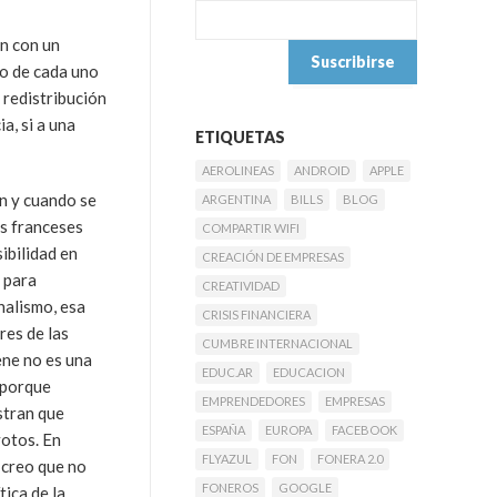
an con un
ho de cada uno
a redistribución
a, si a una
ETIQUETAS
AEROLINEAS
ANDROID
APPLE
ón y cuando se
ARGENTINA
BILLS
BLOG
as franceses
COMPARTIR WIFI
ibilidad en
CREACIÓN DE EMPRESAS
o para
CREATIVIDAD
nalismo, esa
CRISIS FINANCIERA
res de las
CUMBRE INTERNACIONAL
ene no es una
EDUC.AR
EDUCACION
s porque
EMPRENDEDORES
EMPRESAS
stran que
ESPAÑA
EUROPA
FACEBOOK
votos. En
FLYAZUL
FON
FONERA 2.0
 creo que no
FONEROS
GOOGLE
tica de la