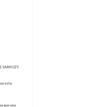
ANE SARKOZY.
que esta
na que una