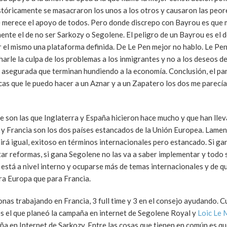
stóricamente se masacraron los unos a los otros y causaron las peor
e merece el apoyo de todos. Pero donde discrepo con Bayrou es que
emente el de no ser Sarkozy o Segolene. El peligro de un Bayrou es el
r el mismo una plataforma definida. De Le Pen mejor no hablo. Le Pen
arle la culpa de los problemas a los inmigrantes y no a los deseos d
a asegurada que terminan hundiendo a la economía. Conclusión, el p
icas que le puedo hacer a un Aznar y a un Zapatero los dos me parecí
e son las que Inglaterra y España hicieron hace mucho y que han lle
a y Francia son los dos países estancados de la Unión Europea. Lam
uirá igual, exitoso en términos internacionales pero estancado. Si ga
r reformas, si gana Segolene no las va a saber implementar y todo s
 está a nivel interno y ocuparse más de temas internacionales y de q
ra Europa que para Francia.
onas trabajando en Francia, 3 full time y 3 en el consejo ayudando. 
s el que planeó la campaña en internet de Segolene Royal y
Loic Le 
ña en Internet de Sarkozy. Entre las cosas que tienen en común es qu