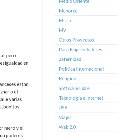
Medio Oriente
Menorca
Micro
MV
Otros Proyectos
Para Emprendedores
al, pero
paternidad
desigualdad en
Política Internacional
Religion
franceses están
Software Libre
znar o el
Tecnología e Internet
calle varias
a, bonitos
USA
Viajes
Web 2.0
primero y el
 da poderes