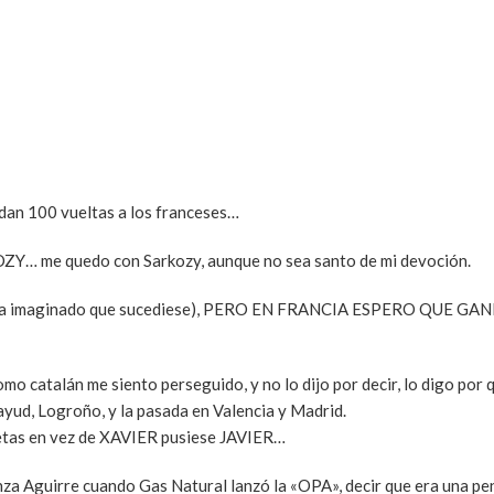
 dan 100 vueltas a los franceses…
OZY… me quedo con Sarkozy, aunque no sea santo de mi devoción.
 había imaginado que sucediese), PERO EN FRANCIA ESPERO QUE G
 catalán me siento perseguido, y no lo dijo por decir, lo digo por 
yud, Logroño, y la pasada en Valencia y Madrid.
jetas en vez de XAVIER pusiese JAVIER…
nza Aguirre cuando Gas Natural lanzó la «OPA», decir que era una pe