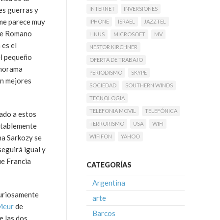
es guerras y
INTERNET
INVERSIONES
 me parece muy
IPHONE
ISRAEL
JAZZTEL
 de Romano
LINUS
MICROSOFT
MV
 es el
NESTOR KIRCHNER
el pequeño
OFERTA DE TRABAJO
anorama
PERIODISMO
SKYPE
an mejores
SOCIEDAD
SOUTHERN WINDS
TECNOLOGIA
TELEFONIA MOVIL
TELEFÓNICA
vado a estos
TERRORISMO
USA
WIFI
entablemente
na Sarkozy se
WIFIFON
YAHOO
eguirá igual y
ue Francia
CATEGORÍAS
Argentina
Curiosamente
arte
Meur
de
Barcos
e las dos