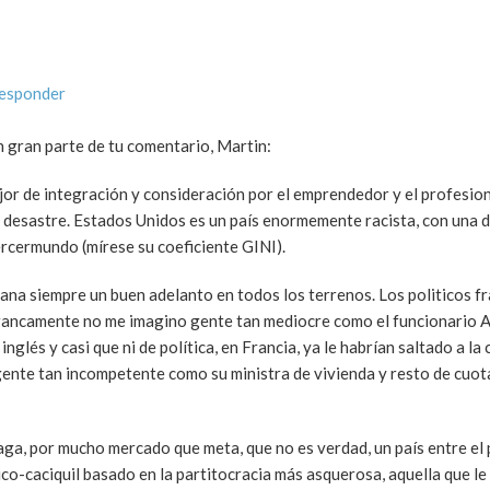
responder
 gran parte de tu comentario, Martin:
r de integración y consideración por el emprendedor y el profesion
 un desastre. Estados Unidos es un país enormemente racista, con una 
 tercermundo (mírese su coeficiente GINI).
Espana siempre un buen adelanto en todos los terrenos. Los politicos 
rancamente no me imagino gente tan mediocre como el funcionario A
glés y casi que ni de política, en Francia, ya le habrían saltado a la 
gente tan incompetente como su ministra de vivienda y resto de cuot
ga, por mucho mercado que meta, que no es verdad, un país entre el 
o-caciquil basado en la partitocracia más asquerosa, aquella que le