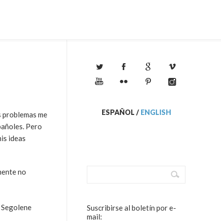
ESPAÑOL
/
ENGLISH
us problemas me
pañoles. Pero
is ideas
amente no
e Segolene
Suscribirse al boletín por e-
mail: