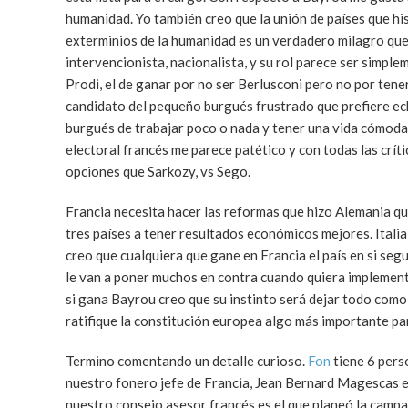
humanidad. Yo también creo que la unión de países que hi
exterminios de la humanidad es un verdadero milagro qu
intervencionista, nacionalista, y su rol parece ser simpl
Prodi, el de ganar por no ser Berlusconi pero no por tene
candidato del pequeño burgués frustrado que prefiere ech
burgués de trabajar poco o nada y tener una vida cómod
electoral francés me parece patético y con todas las crít
opciones que Sarkozy, vs Sego.
Francia necesita hacer las reformas que hizo Alemania qu
tres países a tener resultados económicos mejores. Itali
creo que cualquiera que gane en Francia el país en si seg
le van a poner muchos en contra cuando quiera implementa
si gana Bayrou creo que su instinto será dejar todo como
ratifique la constitución europea algo más importante pa
Termino comentando un detalle curioso.
Fon
tiene 6 pers
nuestro fonero jefe de Francia, Jean Bernard Magescas e
nuestro consejo asesor francés es el que planeó la campa