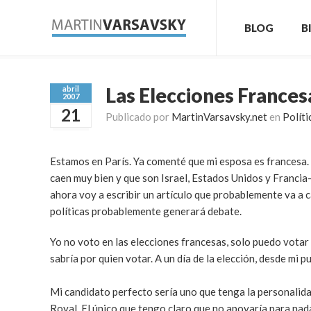
BLOG
B
Las Elecciones Frances
abril
2007
21
Publicado por
MartinVarsavsky.net
en
Políti
Estamos en París. Ya comenté que mi esposa es francesa.
caen muy bien y que son Israel, Estados Unidos y Francia
ahora voy a escribir un artículo que probablemente va a c
políticas probablemente generará debate.
Yo no voto en las elecciones francesas, solo puedo votar 
sabría por quien votar. A un día de la elección, desde mi p
Mi candidato perfecto sería uno que tenga la personalida
Royal. El único que tengo claro que no apoyaría para nada