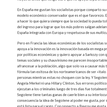
En España me gustan los socialistas porque comparto su m
modelo económico conservador que es el que favorezo. Esa e
a hacer lo que quiera siempre que la sociedad lo pueda toler
del ingreso para lograr que los más pobres salgan adelante,
España integrada con Europa y respetuosa de sus multicul
Pero en Francia las ideas económicas de los socialistas 
apoya a la innovación es la innovación basada en mega pr
por políticas económicas y quiero apoyar a Sarkozy con 
temas sociales y su chauvinismo me parecen insoportables.
afrancesar a la población, algo que solo va a causar más 
fórmula tan exitosa de los norteamericanos de ser «italo 
personas mientras estas no choquen con la ley. Y Segole
Angela Merkel ni una Hillary Clinton. Sus errores polític
ejecutan a los criminales luego de tres dias fue totalme
Segolene tiene tantas ganas de caerle bien a su interlocu
consecuencia la idea de Segolene al poder me gusta, por s
está lista para el cargo. Con respecto a Bayrou me gusta 