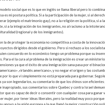
odelo social que es lo que en inglés se llama liberal pero lo combin
s mi postura política. Si a la participación de la mujer, si al derec
ar (ejemplo el matrimonio gay), no a la religión en la política, si a l
 si a la integración de los inmigrantes, no al racismo a la intoleranci
turalidad (regional y de los inmigrantes).
son la de proteger la economía no competitiva a costa de la innovaci
oyectos dirigidos desde el gobierno. Pero si rechazo a los socialist
quien concuerdo en lo económico tengo un problema porque su insens
 Para el la cura al problema de la inmigración es crear un ministeri
tensiones ya que el éxito de una inmigración sana pasa por el binacio
americano» ,»irlandés americano», y no negar el origen y las costumb
ne por lo que vi simplemente no está preparada para gobernar. Segol
os ya son legendarios, su comentario de que los chinos son eficiente
nte inapropiado, sus comentarios sobre Quebec y contra Israel demue
tor que es capaz de decir o consentir con cualquier cosa para ganar 
er mujer, por tener ideas liberales, pero la realidad muy poco porque
su apoyo a la unión europea a la que llamó la mejor construcción polí