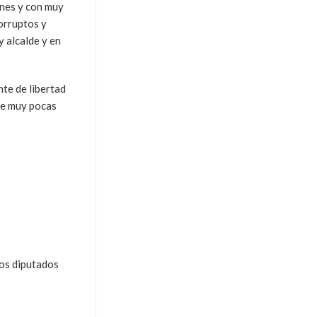
ones y con muy
orruptos y
y alcalde y en
nte de libertad
de muy pocas
los diputados