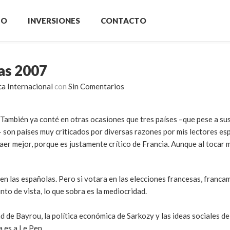
IO
INVERSIONES
CONTACTO
as 2007
ca Internacional
con
Sin Comentarios
 También ya conté en otras ocasiones que tres países –que pese a s
– son países muy criticados por diversas razones por mis lectores es
aer mejor, porque es justamente crítico de Francia. Aunque al tocar m
en las españolas. Pero si votara en las elecciones francesas, franc
unto de vista, lo que sobra es la mediocridad.
d de Bayrou, la política económica de Sarkozy y las ideas sociales d
 es a Le Pen.