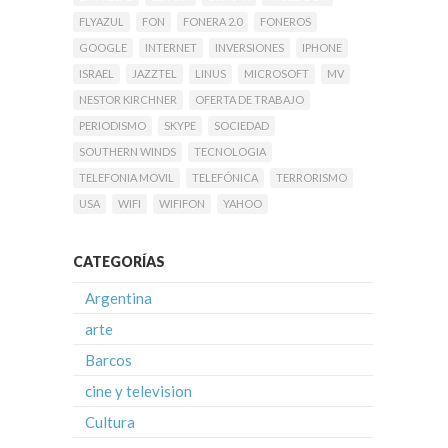
FLYAZUL
FON
FONERA 2.0
FONEROS
GOOGLE
INTERNET
INVERSIONES
IPHONE
ISRAEL
JAZZTEL
LINUS
MICROSOFT
MV
NESTOR KIRCHNER
OFERTA DE TRABAJO
PERIODISMO
SKYPE
SOCIEDAD
SOUTHERN WINDS
TECNOLOGIA
TELEFONIA MOVIL
TELEFÓNICA
TERRORISMO
USA
WIFI
WIFIFON
YAHOO
CATEGORÍAS
Argentina
arte
Barcos
cine y television
Cultura