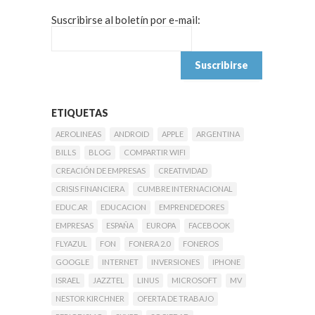
Suscribirse al boletín por e-mail:
ETIQUETAS
AEROLINEAS
ANDROID
APPLE
ARGENTINA
BILLS
BLOG
COMPARTIR WIFI
CREACIÓN DE EMPRESAS
CREATIVIDAD
CRISIS FINANCIERA
CUMBRE INTERNACIONAL
EDUC.AR
EDUCACION
EMPRENDEDORES
EMPRESAS
ESPAÑA
EUROPA
FACEBOOK
FLYAZUL
FON
FONERA 2.0
FONEROS
GOOGLE
INTERNET
INVERSIONES
IPHONE
ISRAEL
JAZZTEL
LINUS
MICROSOFT
MV
NESTOR KIRCHNER
OFERTA DE TRABAJO