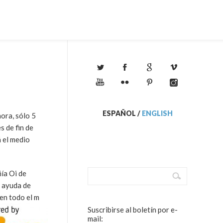
ESPAÑOL
/
ENGLISH
ora, sólo 5
 de fin de
á el medio
ía Oi de
a ayuda de
en todo el m
Suscribirse al boletín por e-
mail: