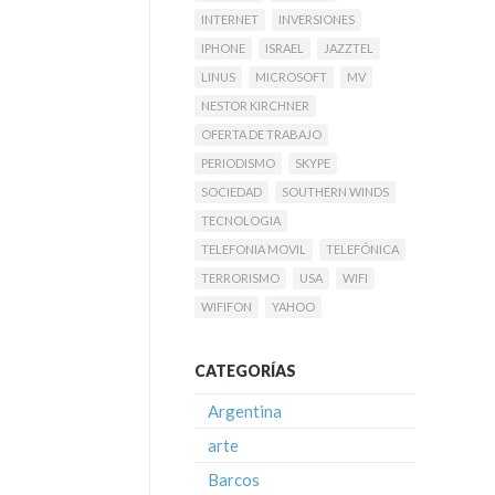
INTERNET
INVERSIONES
IPHONE
ISRAEL
JAZZTEL
LINUS
MICROSOFT
MV
NESTOR KIRCHNER
OFERTA DE TRABAJO
PERIODISMO
SKYPE
SOCIEDAD
SOUTHERN WINDS
TECNOLOGIA
TELEFONIA MOVIL
TELEFÓNICA
TERRORISMO
USA
WIFI
WIFIFON
YAHOO
CATEGORÍAS
Argentina
arte
Barcos