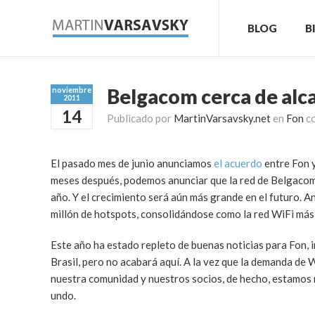
BLOG
B
Belgacom cerca de alca
noviembre
2011
14
Publicado por
MartinVarsavsky.net
en
Fon
c
El pasado mes de junio anunciamos
el acuerdo
entre Fon 
meses después, podemos anunciar que la red de Belgacom-
año. Y el crecimiento será aún más grande en el futuro. A
millón de hotspots, consolidándose como la red WiFi más
Este año ha estado repleto de buenas noticias para Fon, 
Brasil, pero no acabará aquí. A la vez que la demanda de 
nuestra comunidad y nuestros socios, de hecho, estamos
undo.