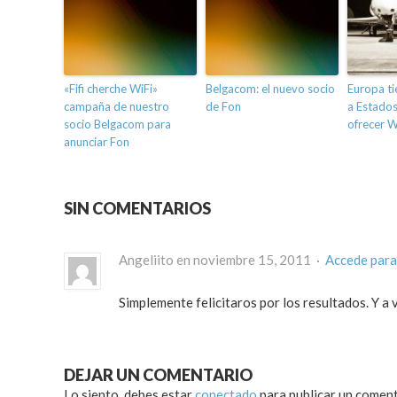
«Fifi cherche WiFi»
Belgacom: el nuevo socio
Europa ti
campaña de nuestro
de Fon
a Estados
socio Belgacom para
ofrecer W
anunciar Fon
SIN COMENTARIOS
Angeliito en noviembre 15, 2011 ·
Accede para
Simplemente felicitaros por los resultados. Y 
DEJAR UN COMENTARIO
Lo siento, debes estar
conectado
para publicar un coment