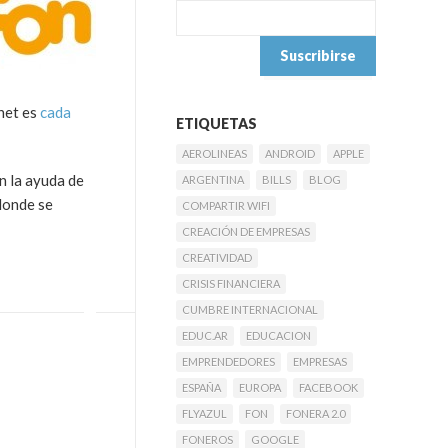
net es
cada
ETIQUETAS
AEROLINEAS
ANDROID
APPLE
n la ayuda de
ARGENTINA
BILLS
BLOG
donde se
COMPARTIR WIFI
CREACIÓN DE EMPRESAS
CREATIVIDAD
CRISIS FINANCIERA
CUMBRE INTERNACIONAL
EDUC.AR
EDUCACION
EMPRENDEDORES
EMPRESAS
ESPAÑA
EUROPA
FACEBOOK
FLYAZUL
FON
FONERA 2.0
FONEROS
GOOGLE