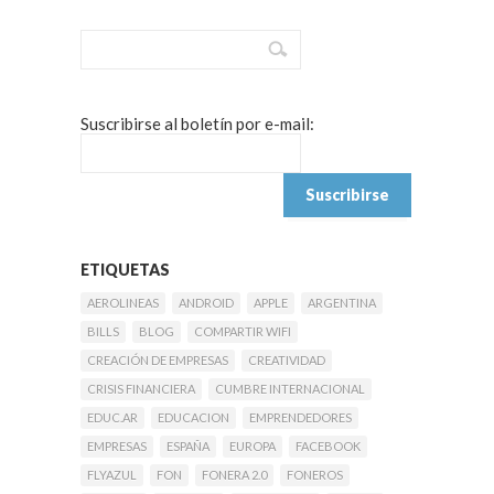
Suscribirse al boletín por e-mail:
ETIQUETAS
AEROLINEAS
ANDROID
APPLE
ARGENTINA
BILLS
BLOG
COMPARTIR WIFI
CREACIÓN DE EMPRESAS
CREATIVIDAD
CRISIS FINANCIERA
CUMBRE INTERNACIONAL
EDUC.AR
EDUCACION
EMPRENDEDORES
EMPRESAS
ESPAÑA
EUROPA
FACEBOOK
FLYAZUL
FON
FONERA 2.0
FONEROS