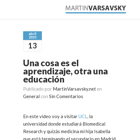
abril
2010
13
Una cosa es el
aprendizaje, otra una
educación
Publicado por
MartinVarsavsky.net
en
General
con
Sin Comentarios
En este video voy a visitar
UCL
, la
universidad donde estudiará Biomedical
Research y quizás medicina mi hija Isabella
que está terminando el secundario en Madrid.