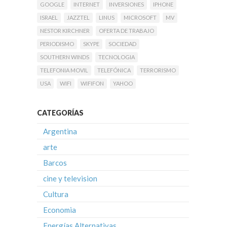
GOOGLE
INTERNET
INVERSIONES
IPHONE
ISRAEL
JAZZTEL
LINUS
MICROSOFT
MV
NESTOR KIRCHNER
OFERTA DE TRABAJO
PERIODISMO
SKYPE
SOCIEDAD
SOUTHERN WINDS
TECNOLOGIA
TELEFONIA MOVIL
TELEFÓNICA
TERRORISMO
USA
WIFI
WIFIFON
YAHOO
CATEGORÍAS
Argentina
arte
Barcos
cine y television
Cultura
Economia
Energías Alternativas