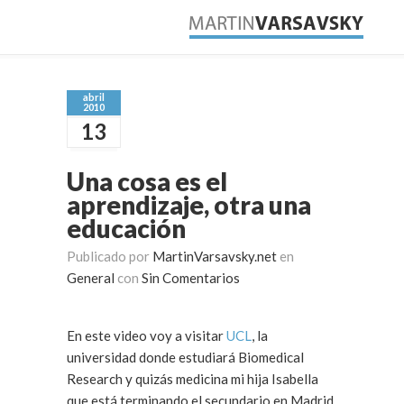
abril
2010
13
Una cosa es el
aprendizaje, otra una
educación
Publicado por
MartinVarsavsky.net
en
General
con
Sin Comentarios
En este video voy a visitar
UCL
, la
universidad donde estudiará Biomedical
Research y quizás medicina mi hija Isabella
que está terminando el secundario en Madrid.