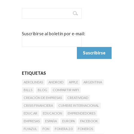
Suscribirse al boletín por e-mail:
ETIQUETAS
AEROLINEAS
ANDROID
APPLE
ARGENTINA
BILLS
BLOG
COMPARTIR WIFI
CREACIÓN DE EMPRESAS
CREATIVIDAD
CRISIS FINANCIERA
CUMBRE INTERNACIONAL
EDUC.AR
EDUCACION
EMPRENDEDORES
EMPRESAS
ESPAÑA
EUROPA
FACEBOOK
FLYAZUL
FON
FONERA 2.0
FONEROS