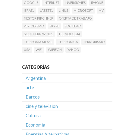
GOOGLE
INTERNET
INVERSIONES
IPHONE
ISRAEL
JAZZTEL
LINUS
MICROSOFT
MV
NESTOR KIRCHNER
OFERTA DE TRABAJO
PERIODISMO
SKYPE
SOCIEDAD
SOUTHERN WINDS
TECNOLOGIA
TELEFONIA MOVIL
TELEFÓNICA
TERRORISMO
USA
WIFI
WIFIFON
YAHOO
CATEGORÍAS
Argentina
arte
Barcos
cine y television
Cultura
Economia
Energías Alternativas