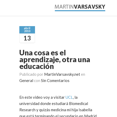
abril
2010
13
Una cosa es el
aprendizaje, otra una
educación
Publicado por
MartinVarsavsky.net
en
General
con
Sin Comentarios
En este video voy a visitar
UCL
, la
universidad donde estudiará Biomedical
Research y quizás medicina mi hija Isabella
que está terminando el secundario en Madrid.