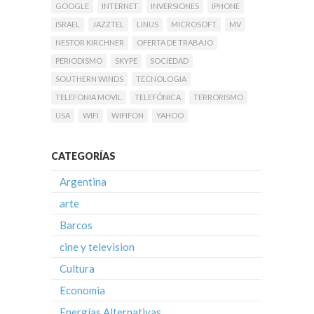
GOOGLE
INTERNET
INVERSIONES
IPHONE
ISRAEL
JAZZTEL
LINUS
MICROSOFT
MV
NESTOR KIRCHNER
OFERTA DE TRABAJO
PERIODISMO
SKYPE
SOCIEDAD
SOUTHERN WINDS
TECNOLOGIA
TELEFONIA MOVIL
TELEFÓNICA
TERRORISMO
USA
WIFI
WIFIFON
YAHOO
CATEGORÍAS
Argentina
arte
Barcos
cine y television
Cultura
Economia
Energías Alternativas