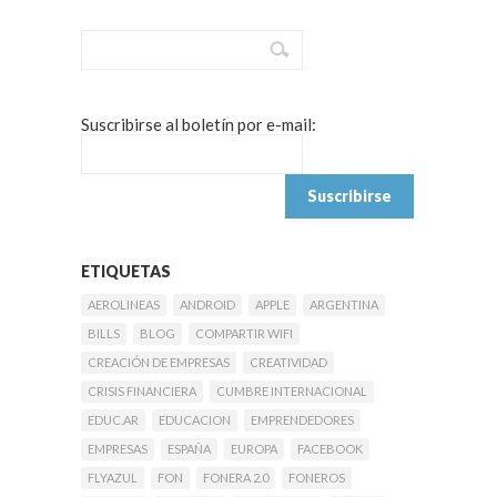
Suscribirse al boletín por e-mail:
ETIQUETAS
AEROLINEAS
ANDROID
APPLE
ARGENTINA
BILLS
BLOG
COMPARTIR WIFI
CREACIÓN DE EMPRESAS
CREATIVIDAD
CRISIS FINANCIERA
CUMBRE INTERNACIONAL
EDUC.AR
EDUCACION
EMPRENDEDORES
EMPRESAS
ESPAÑA
EUROPA
FACEBOOK
FLYAZUL
FON
FONERA 2.0
FONEROS