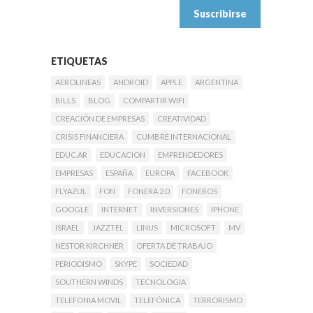
ETIQUETAS
AEROLINEAS
ANDROID
APPLE
ARGENTINA
BILLS
BLOG
COMPARTIR WIFI
CREACIÓN DE EMPRESAS
CREATIVIDAD
CRISIS FINANCIERA
CUMBRE INTERNACIONAL
EDUC.AR
EDUCACION
EMPRENDEDORES
EMPRESAS
ESPAÑA
EUROPA
FACEBOOK
FLYAZUL
FON
FONERA 2.0
FONEROS
GOOGLE
INTERNET
INVERSIONES
IPHONE
ISRAEL
JAZZTEL
LINUS
MICROSOFT
MV
NESTOR KIRCHNER
OFERTA DE TRABAJO
PERIODISMO
SKYPE
SOCIEDAD
SOUTHERN WINDS
TECNOLOGIA
TELEFONIA MOVIL
TELEFÓNICA
TERRORISMO