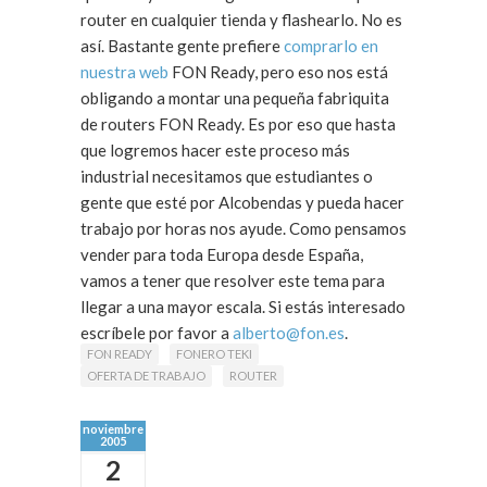
router en cualquier tienda y flashearlo. No es
así. Bastante gente prefiere
comprarlo en
nuestra web
FON Ready, pero eso nos está
obligando a montar una pequeña fabriquita
de routers FON Ready. Es por eso que hasta
que logremos hacer este proceso más
industrial necesitamos que estudiantes o
gente que esté por Alcobendas y pueda hacer
trabajo por horas nos ayude. Como pensamos
vender para toda Europa desde España,
vamos a tener que resolver este tema para
llegar a una mayor escala. Si estás interesado
escríbele por favor a
alberto@fon.es
.
FON READY
FONERO TEKI
OFERTA DE TRABAJO
ROUTER
noviembre
2005
2