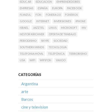
EDUC.AR
EDUCACION
EMPRENDEDORES
EMPRESAS
ESPAÑA
EUROPA
FACEBOOK
FLYAZUL
FON
FONERA 2.0
FONEROS
GOOGLE
INTERNET
INVERSIONES
IPHONE
ISRAEL
JAZZTEL
LINUS
MICROSOFT
MV
NESTOR KIRCHNER
OFERTA DE TRABAJO
PERIODISMO
SKYPE
SOCIEDAD
SOUTHERN WINDS
TECNOLOGIA
TELEFONIA MOVIL
TELEFÓNICA
TERRORISMO
USA
WIFI
WIFIFON
YAHOO
CATEGORÍAS
Argentina
arte
Barcos
cine y television