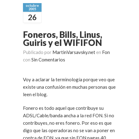
octubre
2005
26
Foneros, Bills, Linus,
Guiris y el WIFIFON
Publicado por
MartinVarsavsky.net
en
Fon
con
Sin Comentarios
Voy a aclarar la terminología porque veo que
existe una confusión en muchas personas que
leen el blog.
Fonero es todo aquel que contribuye su
ADSL/Cable/banda ancha a la red FON. Si no
contribuyes, no eres fonero. Por eso es que
digo que las operadoras no se van a poner en
contra de FON, ya que sin FON pagas 40