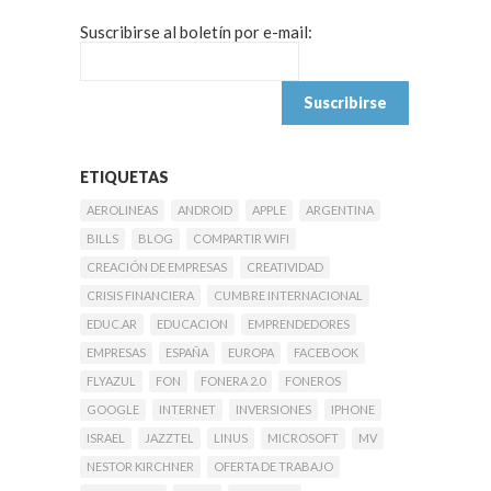
Suscribirse al boletín por e-mail:
ETIQUETAS
AEROLINEAS
ANDROID
APPLE
ARGENTINA
BILLS
BLOG
COMPARTIR WIFI
CREACIÓN DE EMPRESAS
CREATIVIDAD
CRISIS FINANCIERA
CUMBRE INTERNACIONAL
EDUC.AR
EDUCACION
EMPRENDEDORES
EMPRESAS
ESPAÑA
EUROPA
FACEBOOK
FLYAZUL
FON
FONERA 2.0
FONEROS
GOOGLE
INTERNET
INVERSIONES
IPHONE
ISRAEL
JAZZTEL
LINUS
MICROSOFT
MV
NESTOR KIRCHNER
OFERTA DE TRABAJO