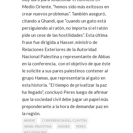
Medio Oriente, “hemos sido más exitosos en
crear nuevos problemas”. También aseguró,
citando a Ghandi, que “cuando un gato está
persiguiendo al ratón, no importa si el ratón
pide un cese de las hostilidades”. Esta última
frase fue dirigida a Nasser, ministro de
Relaciones Exteriores de la Autoridad
Nacional Palestina y representante de Abbas
en la conferencia, con el objetivo de que éste
le solicite a sus pares palestinos contener al
grupo Hamas, que representaría al gato en
esta historia. “El tiempo de privatizar la paz
ha llegado”, concluyó Peres luego de afirmar
que la sociedad civil debe jugar un papel más
preponderante a la hora de demandar paz en
la región.
Leer Más
ARAFAT
CONFERENCIA BILL CLINTON
ISRAEL-PALESTINA
NASSER
PERES
WOLFENSOHN