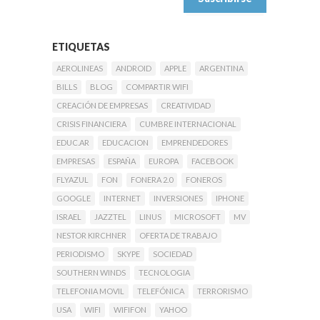
ETIQUETAS
AEROLINEAS
ANDROID
APPLE
ARGENTINA
BILLS
BLOG
COMPARTIR WIFI
CREACIÓN DE EMPRESAS
CREATIVIDAD
CRISIS FINANCIERA
CUMBRE INTERNACIONAL
EDUC.AR
EDUCACION
EMPRENDEDORES
EMPRESAS
ESPAÑA
EUROPA
FACEBOOK
FLYAZUL
FON
FONERA 2.0
FONEROS
GOOGLE
INTERNET
INVERSIONES
IPHONE
ISRAEL
JAZZTEL
LINUS
MICROSOFT
MV
NESTOR KIRCHNER
OFERTA DE TRABAJO
PERIODISMO
SKYPE
SOCIEDAD
SOUTHERN WINDS
TECNOLOGIA
TELEFONIA MOVIL
TELEFÓNICA
TERRORISMO
USA
WIFI
WIFIFON
YAHOO