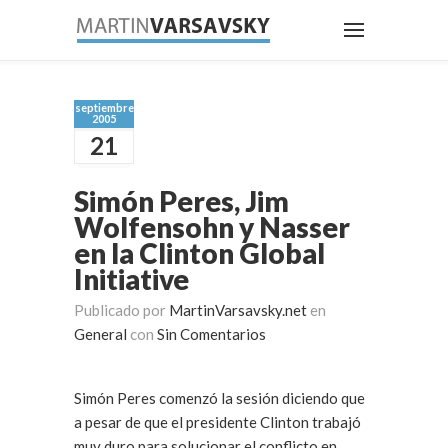
septiembre
2005
21
Simón Peres, Jim
Wolfensohn y Nasser
en la Clinton Global
Initiative
Publicado por
MartinVarsavsky.net
en
General
con
Sin Comentarios
Simón Peres comenzó la sesión diciendo que
a pesar de que el presidente Clinton trabajó
muy duro para solucionar el conflicto en