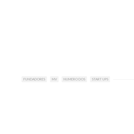
FUNDADORES
MV
NUMERO DOS
START UPS