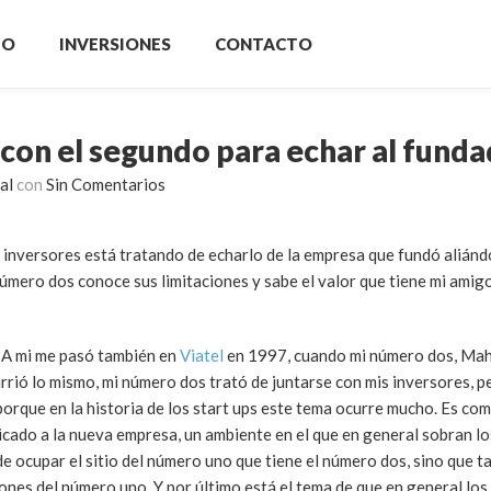
IO
INVERSIONES
CONTACTO
 con el segundo para echar al fund
al
con
Sin Comentarios
 inversores está tratando de echarlo de la empresa que fundó aliánd
 número dos conoce sus limitaciones y sabe el valor que tiene mi am
. A mi me pasó también en
Viatel
en 1997, cuando mi número dos, Maho
rrió lo mismo, mi número dos trató de juntarse con mis inversores, p
porque en la historia de los start ups este tema ocurre mucho. Es co
icado a la nueva empresa, un ambiente en el que en general sobran l
de ocupar el sitio del número uno que tiene el número dos, sino que t
ones del número uno. Y por último está el tema de que en general los