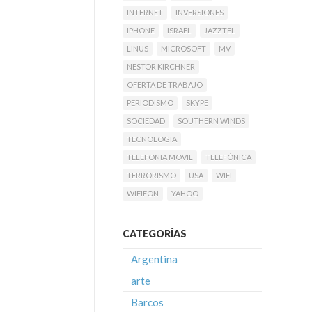
INTERNET
INVERSIONES
IPHONE
ISRAEL
JAZZTEL
LINUS
MICROSOFT
MV
NESTOR KIRCHNER
OFERTA DE TRABAJO
PERIODISMO
SKYPE
SOCIEDAD
SOUTHERN WINDS
TECNOLOGIA
TELEFONIA MOVIL
TELEFÓNICA
TERRORISMO
USA
WIFI
WIFIFON
YAHOO
CATEGORÍAS
Argentina
arte
Barcos