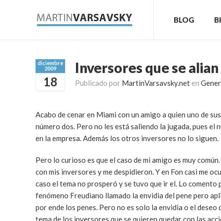
BLOG
B
Inversores que se alian
diciembre
2009
18
Publicado por
MartinVarsavsky.net
en
Gener
Acabo de cenar en Miami con un amigo a quien uno de sus
número dos. Pero no les está saliendo la jugada, pues el
en la empresa. Además los otros inversores no lo siguen.
Pero lo curioso es que el caso de mi amigo es muy común
con mis inversores y me despidieron. Y en Fon casi me ocu
caso el tema no prosperó y se tuvo que ir el. Lo comento 
fenómeno Freudiano llamado la envidia del pene pero apl
por ende los penes. Pero no es solo la envidia o el deseo 
tema de los inversores que se quieren quedar con las acci