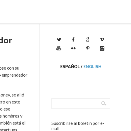
ador
ESPAÑOL
/
ENGLISH
ose con su
igo emprendedor
ney, se alió
ero en este
mo ese
os hombres y
ambién está el
Suscribirse al boletín por e-
mail:
 start ups