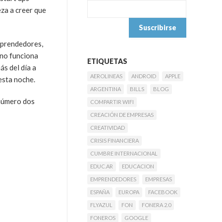
eza a creer que
mprendedores,
 no funciona
ETIQUETAS
ás del día a
AEROLINEAS
ANDROID
APPLE
 esta noche.
ARGENTINA
BILLS
BLOG
 número dos
COMPARTIR WIFI
CREACIÓN DE EMPRESAS
CREATIVIDAD
CRISIS FINANCIERA
CUMBRE INTERNACIONAL
EDUC.AR
EDUCACION
EMPRENDEDORES
EMPRESAS
ESPAÑA
EUROPA
FACEBOOK
FLYAZUL
FON
FONERA 2.0
FONEROS
GOOGLE