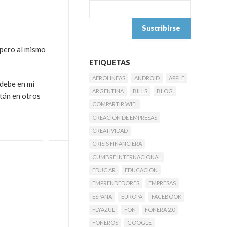
 pero al mismo
ETIQUETAS
AEROLINEAS
ANDROID
APPLE
 debe en mi
ARGENTINA
BILLS
BLOG
stán en otros
COMPARTIR WIFI
CREACIÓN DE EMPRESAS
CREATIVIDAD
CRISIS FINANCIERA
CUMBRE INTERNACIONAL
EDUC.AR
EDUCACION
EMPRENDEDORES
EMPRESAS
ESPAÑA
EUROPA
FACEBOOK
FLYAZUL
FON
FONERA 2.0
FONEROS
GOOGLE