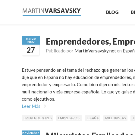
BLOG
B
Emprendedores, Empres
marzo
2007
27
Publicado por
MartinVarsavsky.net
en
Españ
Estuve pensando en el tema del rechazo que generan los e
dije que en España no hay educación de emprendedores, ni
emprendedor y empresario. Como bien dijeron mis lectore
multinacional o vieja empresa española. Lo que yo quise
como ejecutivos.
Leer Más
EMPRENDEDORES
EMPRESARIOS
ESPAÑA
MILEURISTAS
T
noviembre