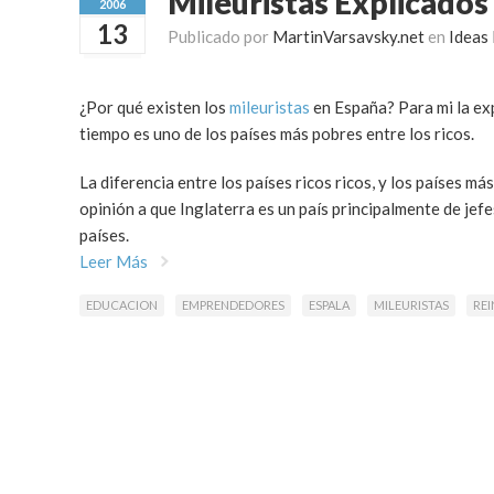
Mileuristas Explicados
2006
13
Publicado por
MartinVarsavsky.net
en
Ideas
¿Por qué existen los
mileuristas
en España? Para mi la exp
tiempo es uno de los países más pobres entre los ricos.
La diferencia entre los países ricos ricos, y los países m
opinión a que Inglaterra es un país principalmente de jef
países.
Leer Más
EDUCACION
EMPRENDEDORES
ESPALA
MILEURISTAS
RE