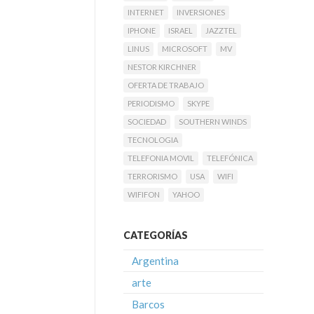
INTERNET
INVERSIONES
IPHONE
ISRAEL
JAZZTEL
LINUS
MICROSOFT
MV
NESTOR KIRCHNER
OFERTA DE TRABAJO
PERIODISMO
SKYPE
SOCIEDAD
SOUTHERN WINDS
TECNOLOGIA
TELEFONIA MOVIL
TELEFÓNICA
TERRORISMO
USA
WIFI
WIFIFON
YAHOO
CATEGORÍAS
Argentina
arte
Barcos