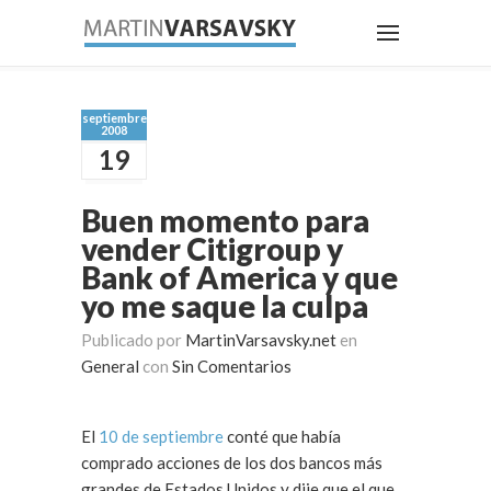
septiembre
2008
19
Buen momento para
vender Citigroup y
Bank of America y que
yo me saque la culpa
Publicado por
MartinVarsavsky.net
en
General
con
Sin Comentarios
El
10 de septiembre
conté que había
comprado acciones de los dos bancos más
grandes de Estados Unidos y dije que el que