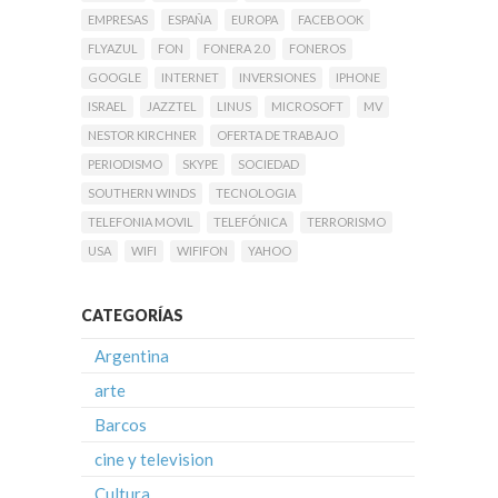
EMPRESAS
ESPAÑA
EUROPA
FACEBOOK
FLYAZUL
FON
FONERA 2.0
FONEROS
GOOGLE
INTERNET
INVERSIONES
IPHONE
ISRAEL
JAZZTEL
LINUS
MICROSOFT
MV
NESTOR KIRCHNER
OFERTA DE TRABAJO
PERIODISMO
SKYPE
SOCIEDAD
SOUTHERN WINDS
TECNOLOGIA
TELEFONIA MOVIL
TELEFÓNICA
TERRORISMO
USA
WIFI
WIFIFON
YAHOO
CATEGORÍAS
Argentina
arte
Barcos
cine y television
Cultura