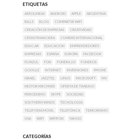
ETIQUETAS
AEROLINEAS
ANDROID
APPLE
ARGENTINA
BILLS
BLOG
COMPARTIR WIFI
CREACIÓN DE EMPRESAS
CREATIVIDAD
CRISIS FINANCIERA
CUMBRE INTERNACIONAL
EDUC.AR
EDUCACION
EMPRENDEDORES
EMPRESAS
ESPAÑA
EUROPA
FACEBOOK
FLYAZUL
FON
FONERA 2.0
FONEROS
GOOGLE
INTERNET
INVERSIONES
IPHONE
ISRAEL
JAZZTEL
LINUS
MICROSOFT
MV
NESTOR KIRCHNER
OFERTA DE TRABAJO
PERIODISMO
SKYPE
SOCIEDAD
SOUTHERN WINDS
TECNOLOGIA
TELEFONIA MOVIL
TELEFÓNICA
TERRORISMO
USA
WIFI
WIFIFON
YAHOO
CATEGORÍAS