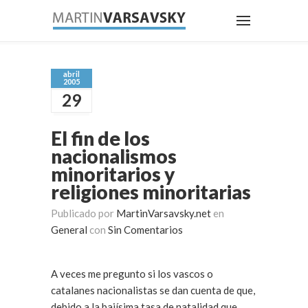
abril
2005
29
El fin de los
nacionalismos
minoritarios y
religiones minoritarias
Publicado por
MartinVarsavsky.net
en
General
con
Sin Comentarios
A veces me pregunto si los vascos o
catalanes nacionalistas se dan cuenta de que,
debido a la bajísima tasa de natalidad que