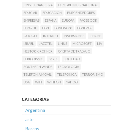
CRISIS FINANCIERA
CUMBRE INTERNACIONAL
EDUC.AR
EDUCACION
EMPRENDEDORES
EMPRESAS
ESPAÑA
EUROPA
FACEBOOK
FLYAZUL
FON
FONERA 2.0
FONEROS
GOOGLE
INTERNET
INVERSIONES
IPHONE
ISRAEL
JAZZTEL
LINUS
MICROSOFT
MV
NESTOR KIRCHNER
OFERTA DE TRABAJO
PERIODISMO
SKYPE
SOCIEDAD
SOUTHERN WINDS
TECNOLOGIA
TELEFONIA MOVIL
TELEFÓNICA
TERRORISMO
USA
WIFI
WIFIFON
YAHOO
CATEGORÍAS
Argentina
arte
Barcos