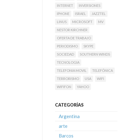
INTERNET
INVERSIONES
IPHONE
ISRAEL
JAZZTEL
LINUS
MICROSOFT
MV
NESTOR KIRCHNER
OFERTA DE TRABAJO
PERIODISMO
SKYPE
SOCIEDAD
SOUTHERN WINDS
TECNOLOGIA
TELEFONIA MOVIL
TELEFÓNICA
TERRORISMO
USA
WIFI
WIFIFON
YAHOO
CATEGORÍAS
Argentina
arte
Barcos