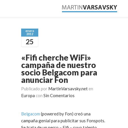
enero
2012
25
«Fifi cherche WiFi»
campaña de nuestro
socio Belgacom para
anunciar Fon
Publicado por
MartinVarsavsky.net
en
Europa
con
Sin Comentarios
Belgacom
(powered by Fon) creó una
campaña genial para publicitar sus Fonspots.
Se trata de un perro – Fifi – cuyo talento