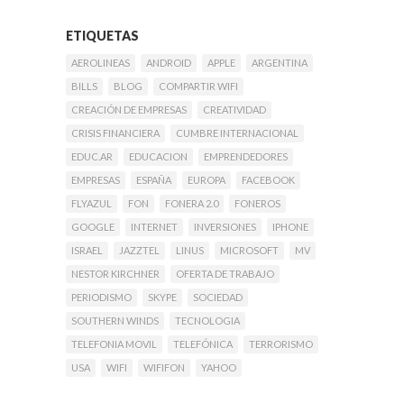
ETIQUETAS
AEROLINEAS
ANDROID
APPLE
ARGENTINA
BILLS
BLOG
COMPARTIR WIFI
CREACIÓN DE EMPRESAS
CREATIVIDAD
CRISIS FINANCIERA
CUMBRE INTERNACIONAL
EDUC.AR
EDUCACION
EMPRENDEDORES
EMPRESAS
ESPAÑA
EUROPA
FACEBOOK
FLYAZUL
FON
FONERA 2.0
FONEROS
GOOGLE
INTERNET
INVERSIONES
IPHONE
ISRAEL
JAZZTEL
LINUS
MICROSOFT
MV
NESTOR KIRCHNER
OFERTA DE TRABAJO
PERIODISMO
SKYPE
SOCIEDAD
SOUTHERN WINDS
TECNOLOGIA
TELEFONIA MOVIL
TELEFÓNICA
TERRORISMO
USA
WIFI
WIFIFON
YAHOO