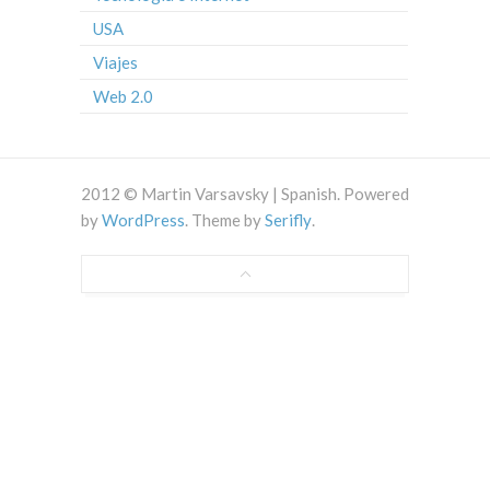
USA
Viajes
Web 2.0
2012 © Martin Varsavsky | Spanish. Powered
by
WordPress
. Theme by
Serifly
.