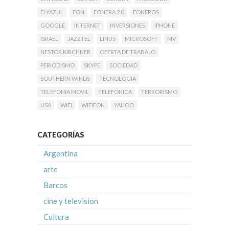
FLYAZUL
FON
FONERA 2.0
FONEROS
GOOGLE
INTERNET
INVERSIONES
IPHONE
ISRAEL
JAZZTEL
LINUS
MICROSOFT
MV
NESTOR KIRCHNER
OFERTA DE TRABAJO
PERIODISMO
SKYPE
SOCIEDAD
SOUTHERN WINDS
TECNOLOGIA
TELEFONIA MOVIL
TELEFÓNICA
TERRORISMO
USA
WIFI
WIFIFON
YAHOO
CATEGORÍAS
Argentina
arte
Barcos
cine y television
Cultura