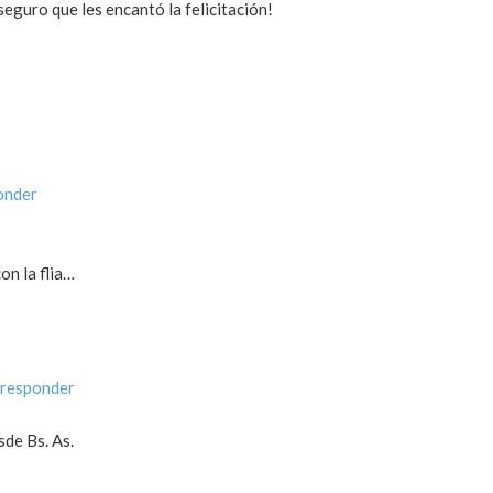
guro que les encantó la felicitación!
onder
on la flia…
 responder
sde Bs. As.