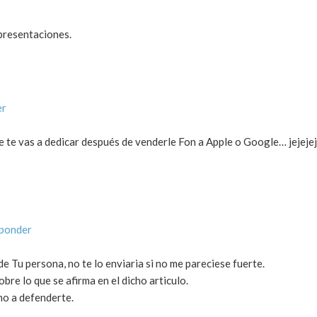
presentaciones.
er
e te vas a dedicar después de venderle Fon a Apple o Google… jejeje
sponder
e Tu persona, no te lo enviaria si no me pareciese fuerte.
obre lo que se afirma en el dicho articulo.
ho a defenderte.