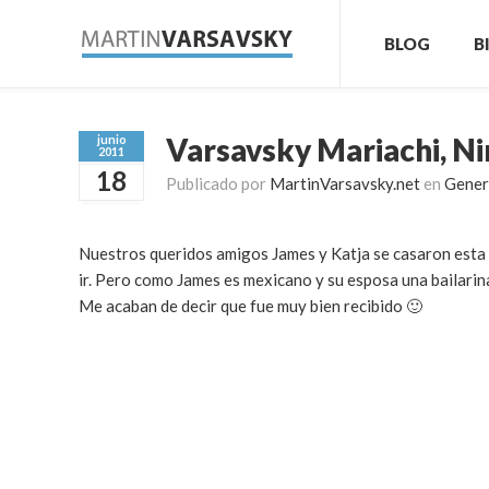
BLOG
B
Varsavsky Mariachi, Ni
junio
2011
18
Publicado por
MartinVarsavsky.net
en
Gener
Nuestros queridos amigos James y Katja se casaron est
ir. Pero como James es mexicano y su esposa una bailarina
Me acaban de decir que fue muy bien recibido 🙂