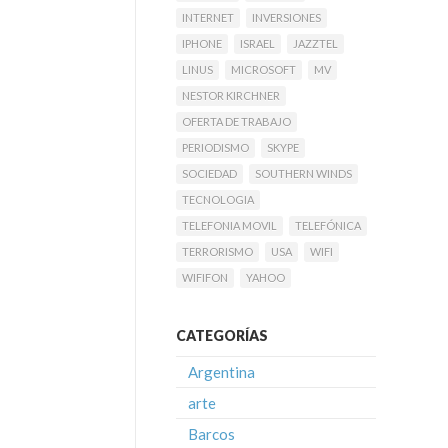
INTERNET
INVERSIONES
IPHONE
ISRAEL
JAZZTEL
LINUS
MICROSOFT
MV
NESTOR KIRCHNER
OFERTA DE TRABAJO
PERIODISMO
SKYPE
SOCIEDAD
SOUTHERN WINDS
TECNOLOGIA
TELEFONIA MOVIL
TELEFÓNICA
TERRORISMO
USA
WIFI
WIFIFON
YAHOO
CATEGORÍAS
Argentina
arte
Barcos